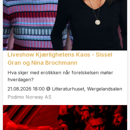
Liveshow Kjærlighetens Kaos - Sissel
Gran og Nina Brochmann
Hva skjer med erotikken når forelskelsen møter
hverdagen?
21.08.2026 18:00 @ Litteraturhuset, Wergelandsalen
Podimo Norway AS