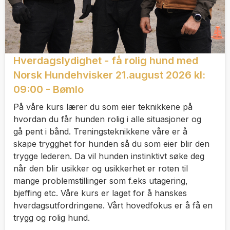
Hverdagslydighet - få rolig hund med
Norsk Hundehvisker 21.august 2026 kl:
09:00 - Bømlo
På våre kurs lærer du som eier teknikkene på
hvordan du får hunden rolig i alle situasjoner og
gå pent i bånd. Treningsteknikkene våre er å
skape trygghet for hunden så du som eier blir den
trygge lederen. Da vil hunden instinktivt søke deg
når den blir usikker og usikkerhet er roten til
mange problemstillinger som f.eks utagering,
bjeffing etc. Våre kurs er laget for å hanskes
hverdagsutfordringene. Vårt hovedfokus er å få en
trygg og rolig hund.