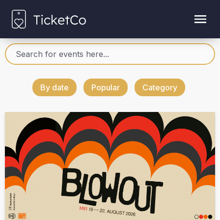
By date
Popular
Category