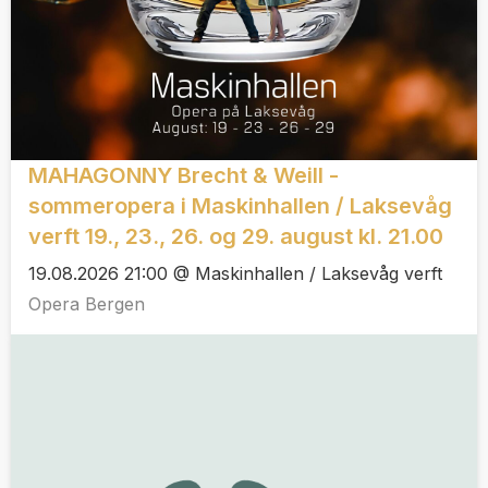
MAHAGONNY Brecht & Weill -
sommeropera i Maskinhallen / Laksevåg
verft 19., 23., 26. og 29. august kl. 21.00
19.08.2026 21:00 @ Maskinhallen / Laksevåg verft
Opera Bergen