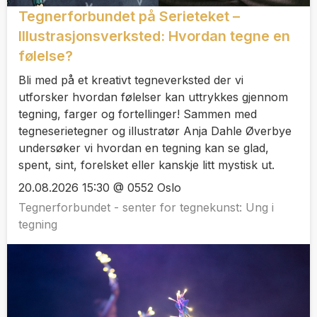
Tegnerforbundet på Serieteket –
Illustrasjonsverksted: Hvordan tegne en
følelse?
‍Bli med på et kreativt tegneverksted der vi
utforsker hvordan følelser kan uttrykkes gjennom
tegning, farger og fortellinger! Sammen med
tegneserietegner og illustratør Anja Dahle Øverbye
undersøker vi hvordan en tegning kan se glad,
spent, sint, forelsket eller kanskje litt mystisk ut.
20.08.2026 15:30 @ 0552 Oslo
Tegnerforbundet - senter for tegnekunst: Ung i
tegning