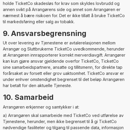
holde TicketCo skadesløs for krav som skyldes lovbrudd og
annen svikt på Arrangørens side og annet som Arrangøren er
nærmest å bære risikoen for. Det er ikke tillatt å bruke TicketCo
til markedsføring eller salg av tobakk.
9. Ansvarsbegrensning
Ut over levering av Tjenestene er avtalerelasjonen mellom
Arrangør og Sluttbrukerne TicketCo uvedkommende, herunder
at Arrangøren innrapporterer korrekt merverdiavgift. Arrangører
kan kun gjøre ansvar gjeldende overfor TicketCo, TicketCo
sine samarbeidspartnere, ansatte og tillitsmenn, for direkte tap
forårsaket av forsett eller grov uaktsomhet. TicketCo ansvar er
under enhver omstendighet begrenset til det beløp Arrangøren
har betalt for den aktuelle Tjeneste.
10. Samarbeid
Arrangøren erkjenner og samtykker i at:
a) Arrangøren skal samarbeide med TicketCo ved utførelse av
Tjenestene, herunder, men ikke begrenset til å gi TicketCo
nødvendige fasiliteter og tilgang til passende data, informasjon