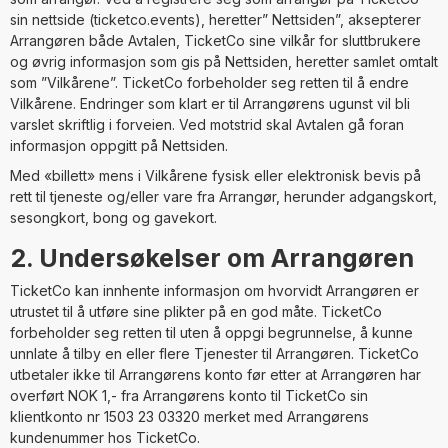
sin nettside (ticketco.events), heretter” Nettsiden”, aksepterer
Arrangøren både Avtalen, TicketCo sine vilkår for sluttbrukere
og øvrig informasjon som gis på Nettsiden, heretter samlet omtalt
som ”Vilkårene”. TicketCo forbeholder seg retten til å endre
Vilkårene. Endringer som klart er til Arrangørens ugunst vil bli
varslet skriftlig i forveien. Ved motstrid skal Avtalen gå foran
informasjon oppgitt på Nettsiden.
Med «billett» mens i Vilkårene fysisk eller elektronisk bevis på
rett til tjeneste og/eller vare fra Arrangør, herunder adgangskort,
sesongkort, bong og gavekort.
2. Undersøkelser om Arrangøren
TicketCo kan innhente informasjon om hvorvidt Arrangøren er
utrustet til å utføre sine plikter på en god måte. TicketCo
forbeholder seg retten til uten å oppgi begrunnelse, å kunne
unnlate å tilby en eller flere Tjenester til Arrangøren. TicketCo
utbetaler ikke til Arrangørens konto før etter at Arrangøren har
overført NOK 1,- fra Arrangørens konto til TicketCo sin
klientkonto nr 1503 23 03320 merket med Arrangørens
kundenummer hos TicketCo.