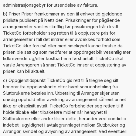
administrasjonsgebyr for utsendelse av faktura.
b) Priser Priser fremkommer av den til enhver tid gjeldende
prisliste publisert på Nettsiden. Prisøkninger for pågående
arrangementer varsles skriftlig før prisøkningen trår i kraft.
TicketCo forbeholder seg retten til å oppjustere pris for
arrangementer i fall det inntrer eller avdekkes forhold som
TicketCo ikke forutså eller med rimelighet kunne forutse da
prisen ble satt og som medfører at oppdraget blir vesentlig mer
tidkrevende og/eller kostbart enn først antatt. TicketCo skal
varsle Arrangøren så snart TicketCo innser at oppjustering av
prisen kan bli aktuelt.
c) Oppgjørstidspunkt TicketCo gis rett til å tilegne seg sitt
honorar fra oppgjørskonto etter hvert som innbetaling fra
Sluttbrukerne betales inn. Utbetaling til Arrangør skjer uten
unødig opphold etter avvikling av arrangement såfremt annet
ikke er eksplisitt avtalt. TicketCo forbeholder seg retten til å
holde tilbake eller tilbakeføre midler når hensynet til
Sluttbrukerne eller andre tilsier dette, herunder ved condictio
indebeti, ugyldighet i avtalegrunnlaget mellom Sluttbruker og
Arrangør, svindel og avlysning av arrangement. Ved eventuell