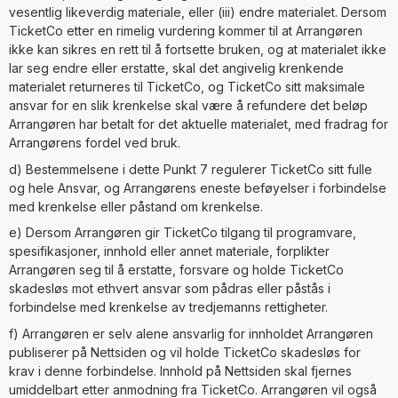
vesentlig likeverdig materiale, eller (iii) endre materialet. Dersom
TicketCo etter en rimelig vurdering kommer til at Arrangøren
ikke kan sikres en rett til å fortsette bruken, og at materialet ikke
lar seg endre eller erstatte, skal det angivelig krenkende
materialet returneres til TicketCo, og TicketCo sitt maksimale
ansvar for en slik krenkelse skal være å refundere det beløp
Arrangøren har betalt for det aktuelle materialet, med fradrag for
Arrangørens fordel ved bruk.
d) Bestemmelsene i dette Punkt 7 regulerer TicketCo sitt fulle
og hele Ansvar, og Arrangørens eneste beføyelser i forbindelse
med krenkelse eller påstand om krenkelse.
e) Dersom Arrangøren gir TicketCo tilgang til programvare,
spesifikasjoner, innhold eller annet materiale, forplikter
Arrangøren seg til å erstatte, forsvare og holde TicketCo
skadesløs mot ethvert ansvar som pådras eller påstås i
forbindelse med krenkelse av tredjemanns rettigheter.
f) Arrangøren er selv alene ansvarlig for innholdet Arrangøren
publiserer på Nettsiden og vil holde TicketCo skadesløs for
krav i denne forbindelse. Innhold på Nettsiden skal fjernes
umiddelbart etter anmodning fra TicketCo. Arrangøren vil også