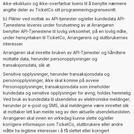
ikke-eksklusiv og ikke-overførbar lisens til å benytte nærmere
angitte deler av TicketCo sitt programmeringsgrensesnitt.
b) Plikter ved mottak av API-tjenester og/eller kundedata API-
Tjenestene leveres under forutsetning av at Arrangøren
benytter API-Tjenestene til lovlig virksomhet, på en lovlig måte,
under hensyntaken til TicketCo, Arrangørens og sluttbrukernes
interesser.
Arrangøren skal innrette bruken av API-Tjenester og håndtere
mottatte data, herunder personopplysninger og
transaksjonsdata, slik at:
Sensitive opplysninger, herunder transaksjonsdata og
personopplysninger, ikke skal komme på avveie
Personopplysninger, transaksjonsdata som inneholder
kundedata og sensitive opplysninger for øvrig, holdes hemmelig
Ved bruk av kundedata til utsendelse av elektroniske meldinger,
herunder pr e-post og SMS, skal meldingene være innrettet slik
at mottaker lett kan melde seg av den aktuelle utsendelseslisten.
Arrangøren skal innen en virkedag kunne slette og/eller
korrigere informasjon som TicketCo, sluttbrukere eller andre
måtte ha legitime interesser i å få slettet eller korrigert