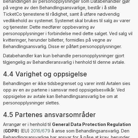
Behandlingen av personopplysninger som Databehandler gjør
på vegne av den Behandlingsansvarlige, består i å stille
TicketCo tjenestene til rådighet, samt å utføre nødvendig
vedlikehold av systemet. Systemet skal brukes til salg av varer
og tjenester. Dette medfører oppbevaring av
personopplysninger i forbindelse med dette salget. Ved salg vil
kvitteringer, herunder billetter, formidles på vegne av
Behandlingsansvarlig. Disse er påført personopplysninger.
Databehandler kan kun behandle personopplysninger gjort
tilgjengelig av Behandleransvarlig i henhold til denne avtale.
4.4 Varighet og oppsigelse
Behandlingen er ikke tidsbegrenset og varer inntil Avtalen sies
opp av en av partene i samsvar med oppsigelsesvilkår. Ved
oppsigelse av avtale kan Behandlingsansvarlig be om at
personopplysninger slettes.
4.5 Partenes ansvarsområder
Arrangør er i henhold til
General Data Protection Regulation
(
GDPR
) (EU)
2016/679
å anse som Behandlingsansvarlig. Den
Behandlingsansvarlige har ansvar for å påse at krav, herunder