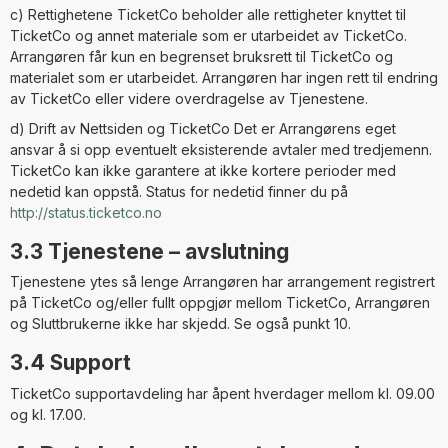
c) Rettighetene TicketCo beholder alle rettigheter knyttet til
TicketCo og annet materiale som er utarbeidet av TicketCo.
Arrangøren får kun en begrenset bruksrett til TicketCo og
materialet som er utarbeidet. Arrangøren har ingen rett til endring
av TicketCo eller videre overdragelse av Tjenestene.
d) Drift av Nettsiden og TicketCo Det er Arrangørens eget
ansvar å si opp eventuelt eksisterende avtaler med tredjemenn.
TicketCo kan ikke garantere at ikke kortere perioder med
nedetid kan oppstå. Status for nedetid finner du på
http://status.ticketco.no
3.3 Tjenestene – avslutning
Tjenestene ytes så lenge Arrangøren har arrangement registrert
på TicketCo og/eller fullt oppgjør mellom TicketCo, Arrangøren
og Sluttbrukerne ikke har skjedd. Se også punkt 10.
3.4 Support
TicketCo supportavdeling har åpent hverdager mellom kl. 09.00
og kl. 17.00.