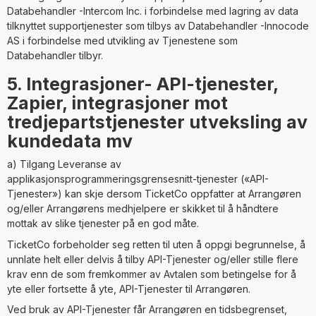
Databehandler -Intercom Inc. i forbindelse med lagring av data
tilknyttet supportjenester som tilbys av Databehandler -Innocode
AS i forbindelse med utvikling av Tjenestene som
Databehandler tilbyr.
5. Integrasjoner- API-tjenester,
Zapier, integrasjoner mot
tredjepartstjenester utveksling av
kundedata mv
a) Tilgang Leveranse av
applikasjonsprogrammeringsgrensesnitt-tjenester («API-
Tjenester») kan skje dersom TicketCo oppfatter at Arrangøren
og/eller Arrangørens medhjelpere er skikket til å håndtere
mottak av slike tjenester på en god måte.
TicketCo forbeholder seg retten til uten å oppgi begrunnelse, å
unnlate helt eller delvis å tilby API-Tjenester og/eller stille flere
krav enn de som fremkommer av Avtalen som betingelse for å
yte eller fortsette å yte, API-Tjenester til Arrangøren.
Ved bruk av API-Tjenester får Arrangøren en tidsbegrenset,