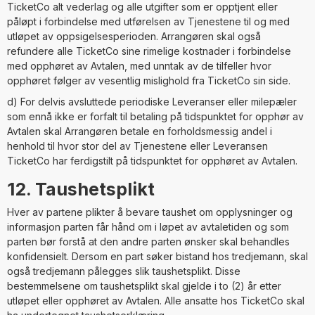
TicketCo alt vederlag og alle utgifter som er opptjent eller
påløpt i forbindelse med utførelsen av Tjenestene til og med
utløpet av oppsigelsesperioden. Arrangøren skal også
refundere alle TicketCo sine rimelige kostnader i forbindelse
med opphøret av Avtalen, med unntak av de tilfeller hvor
opphøret følger av vesentlig mislighold fra TicketCo sin side.
d) For delvis avsluttede periodiske Leveranser eller milepæler
som ennå ikke er forfalt til betaling på tidspunktet for opphør av
Avtalen skal Arrangøren betale en forholdsmessig andel i
henhold til hvor stor del av Tjenestene eller Leveransen
TicketCo har ferdigstilt på tidspunktet for opphøret av Avtalen.
12. Taushetsplikt
Hver av partene plikter å bevare taushet om opplysninger og
informasjon parten får hånd om i løpet av avtaletiden og som
parten bør forstå at den andre parten ønsker skal behandles
konfidensielt. Dersom en part søker bistand hos tredjemann, skal
også tredjemann pålegges slik taushetsplikt. Disse
bestemmelsene om taushetsplikt skal gjelde i to (2) år etter
utløpet eller opphøret av Avtalen. Alle ansatte hos TicketCo skal