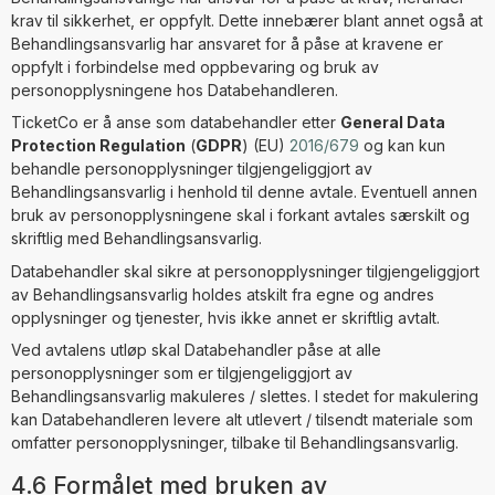
krav til sikkerhet, er oppfylt. Dette innebærer blant annet også at
Behandlingsansvarlig har ansvaret for å påse at kravene er
oppfylt i forbindelse med oppbevaring og bruk av
personopplysningene hos Databehandleren.
TicketCo er å anse som databehandler etter
General Data
Protection Regulation
(
GDPR
) (EU)
2016/679
og kan kun
behandle personopplysninger tilgjengeliggjort av
Behandlingsansvarlig i henhold til denne avtale. Eventuell annen
bruk av personopplysningene skal i forkant avtales særskilt og
skriftlig med Behandlingsansvarlig.
Databehandler skal sikre at personopplysninger tilgjengeliggjort
av Behandlingsansvarlig holdes atskilt fra egne og andres
opplysninger og tjenester, hvis ikke annet er skriftlig avtalt.
Ved avtalens utløp skal Databehandler påse at alle
personopplysninger som er tilgjengeliggjort av
Behandlingsansvarlig makuleres / slettes. I stedet for makulering
kan Databehandleren levere alt utlevert / tilsendt materiale som
omfatter personopplysninger, tilbake til Behandlingsansvarlig.
4.6 Formålet med bruken av