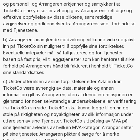
og personell, og Arrangøren erkjenner og samtykker i at
TicketCo sine ytelser er avhengig av Arrangørens rettidige og
effektive oppfyllelse av disse pliktene, samt rettidige
avgjørelser og godkjennelser fra Arrangørens side i forbindelse
med Tjenestene.
b) Arrangørens manglende medvirkning vil kunne virke negativt
inn på TicketCo sin mulighet til å oppfylle sine forpliktelser.
Eventuelle milepæler må i så fall justeres, og for Tjenester
basert på fast pris, vil tilleggstjenester som kan henføres til slike
forhold på Arrangørens hånd bli fakturert i henhold til TicketCo
sine standardsatser.
c) Under utførelsen av sine forpliktelser etter Avtalen kan
TicketCo være avhengig av data, materiale og annen
informasjon gitt av Arrangøren, uten at denne informasjonen er
gjenstand for noen selvstendige undersøkelser eller verifisering
fra TicketCo sin side. TicketCo skal kunne legge til grunn og
stole på riktigheten og nøyaktigheten av slik informasjon under
utførelsen av sine Tjenester. TicketCo sitt påslag av MVA på
sine tjenester avledes av hvilken MVA-kategori Arrangør setter
på sine tjenester. Arrangøren plikter å sørge for å merke