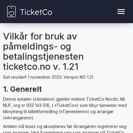
Vilkår for bruk av
påmeldings- og
betalingstjenesten
ticketco.no v. 1.21
Sist revidert 1 november 2023. Versjon NO 1.21
1. Generelt
Denne avtalen («Avtalen») gjelder mellom TicketCo Nordic AB
NUF, org nr 932 143 518, ( «TicketCo») som tilbyr tjenester med
tilknytning til billettformidling («Tjenestene») og arrangør
(«Arrangøren»).
Avtalen må leses og aksepteres før Arrangøren registrerer seg
som arrangør. Ved å registrere seg som arrangør på TicketCo