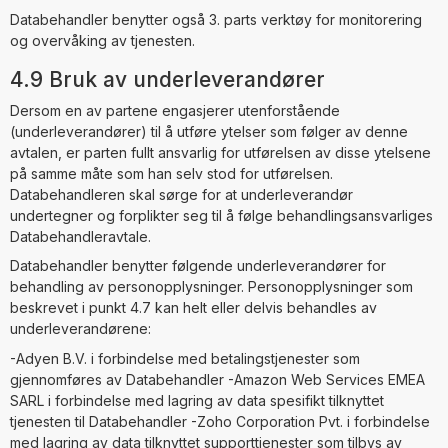
Databehandler benytter også 3. parts verktøy for monitorering
og overvåking av tjenesten.
4.9 Bruk av underleverandører
Dersom en av partene engasjerer utenforstående
(underleverandører) til å utføre ytelser som følger av denne
avtalen, er parten fullt ansvarlig for utførelsen av disse ytelsene
på samme måte som han selv stod for utførelsen.
Databehandleren skal sørge for at underleverandør
undertegner og forplikter seg til å følge behandlingsansvarliges
Databehandleravtale.
Databehandler benytter følgende underleverandører for
behandling av personopplysninger. Personopplysninger som
beskrevet i punkt 4.7 kan helt eller delvis behandles av
underleverandørene:
-Adyen B.V. i forbindelse med betalingstjenester som
gjennomføres av Databehandler -Amazon Web Services EMEA
SARL i forbindelse med lagring av data spesifikt tilknyttet
tjenesten til Databehandler -Zoho Corporation Pvt. i forbindelse
med lagring av data tilknyttet supporttjenester som tilbys av