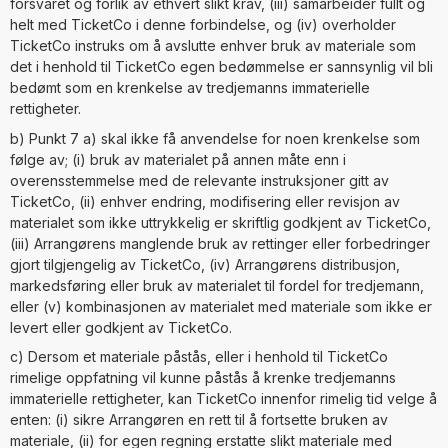
forsvaret og forlik av ethvert slikt krav, (iii) samarbeider fullt og
helt med TicketCo i denne forbindelse, og (iv) overholder
TicketCo instruks om å avslutte enhver bruk av materiale som
det i henhold til TicketCo egen bedømmelse er sannsynlig vil bli
bedømt som en krenkelse av tredjemanns immaterielle
rettigheter.
b) Punkt 7 a) skal ikke få anvendelse for noen krenkelse som
følge av; (i) bruk av materialet på annen måte enn i
overensstemmelse med de relevante instruksjoner gitt av
TicketCo, (ii) enhver endring, modifisering eller revisjon av
materialet som ikke uttrykkelig er skriftlig godkjent av TicketCo,
(iii) Arrangørens manglende bruk av rettinger eller forbedringer
gjort tilgjengelig av TicketCo, (iv) Arrangørens distribusjon,
markedsføring eller bruk av materialet til fordel for tredjemann,
eller (v) kombinasjonen av materialet med materiale som ikke er
levert eller godkjent av TicketCo.
c) Dersom et materiale påstås, eller i henhold til TicketCo
rimelige oppfatning vil kunne påstås å krenke tredjemanns
immaterielle rettigheter, kan TicketCo innenfor rimelig tid velge å
enten: (i) sikre Arrangøren en rett til å fortsette bruken av
materiale, (ii) for egen regning erstatte slikt materiale med