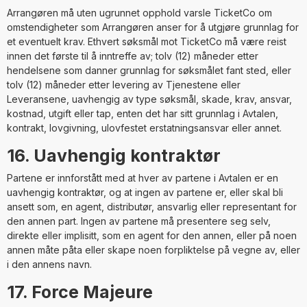
Arrangøren må uten ugrunnet opphold varsle TicketCo om
omstendigheter som Arrangøren anser for å utgjøre grunnlag for
et eventuelt krav. Ethvert søksmål mot TicketCo må være reist
innen det første til å inntreffe av; tolv (12) måneder etter
hendelsene som danner grunnlag for søksmålet fant sted, eller
tolv (12) måneder etter levering av Tjenestene eller
Leveransene, uavhengig av type søksmål, skade, krav, ansvar,
kostnad, utgift eller tap, enten det har sitt grunnlag i Avtalen,
kontrakt, lovgivning, ulovfestet erstatningsansvar eller annet.
16. Uavhengig kontraktør
Partene er innforstått med at hver av partene i Avtalen er en
uavhengig kontraktør, og at ingen av partene er, eller skal bli
ansett som, en agent, distributør, ansvarlig eller representant for
den annen part. Ingen av partene må presentere seg selv,
direkte eller implisitt, som en agent for den annen, eller på noen
annen måte påta eller skape noen forpliktelse på vegne av, eller
i den annens navn.
17. Force Majeure