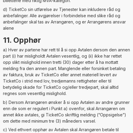
billettene med riktig MVA-kategori.
d) TicketCo sin utførelse av Tjenester kan inkludere råd og
anbefalinger. Alle avgjørelser i forbindelse med slike råd og
anbefalinger skal tas av Arrangøren, og er Arrangørens ansvar
alene
11. Opphør
a) Hver av partene har rett til å si opp Avtalen
dersom den annen
part (i) har misligholdt Avtalen
vesentlig, og (ii) ikke har rettet
opp slikt mislighold
innen tretti (30) dager etter å ha mottatt
melding fra den annen part. Manglende eller forsinket betaling
av faktura, bruk av TicketCo eller annet materiell levert av
TicketCo i strid med lov, tredjemanns rettigheter eller til
betydelig skade for TicketCo og/eller tredjepart, skal alltid
regnes som vesentlig mislighold.
b) Dersom Arrangøren ønsker å si opp Avtalen av andre grunner
enn de som er regulert i Punkt a) ovenfor, skal Arrangøren om
annet ikke avtales, gi TicketCo skriftlig melding (“Oppsigelse”)
om dette med minimum tre (3) måneders varsel.
c) Ved ethvert opphør av Avtalen skal Arrangøren betale til