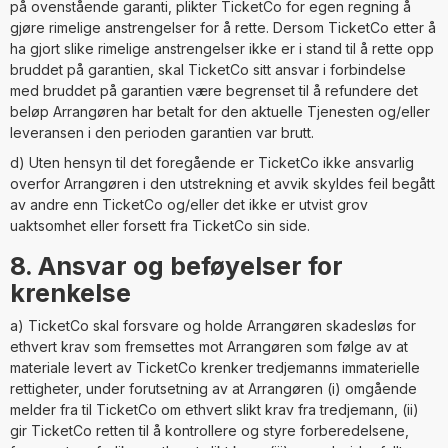
på ovenstående garanti, plikter TicketCo for egen regning å
gjøre rimelige anstrengelser for å rette. Dersom TicketCo etter å
ha gjort slike rimelige anstrengelser ikke er i stand til å rette opp
bruddet på garantien, skal TicketCo sitt ansvar i forbindelse
med bruddet på garantien være begrenset til å refundere det
beløp Arrangøren har betalt for den aktuelle Tjenesten og/eller
leveransen i den perioden garantien var brutt.
d) Uten hensyn til det foregående er TicketCo ikke ansvarlig
overfor Arrangøren i den utstrekning et avvik skyldes feil begått
av andre enn TicketCo og/eller det ikke er utvist grov
uaktsomhet eller forsett fra TicketCo sin side.
8. Ansvar og beføyelser for
krenkelse
a) TicketCo skal forsvare og holde Arrangøren skadesløs for
ethvert krav som fremsettes mot Arrangøren som følge av at
materiale levert av TicketCo krenker tredjemanns immaterielle
rettigheter, under forutsetning av at Arrangøren (i) omgående
melder fra til TicketCo om ethvert slikt krav fra tredjemann, (ii)
gir TicketCo retten til å kontrollere og styre forberedelsene,