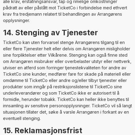
alle krav, erstatningsansvar, tap og rimelige omkostninger
pådratt av eller påstått mot TicketCo i forbindelse med ethvert
krav fra tredjemann relatert til behandlingen av Arrangørens
opplysninger.
14. Stenging av Tjenester
TicketCo kan uten forvarsel stenge Arrangørens tilgang til en
eller flere Tjenester helt eller delvis om Arrangøren misligholder
sine forpliktelser etter Vilkårene. Stenging kan også finne sted
om Arrangøren misbruker eller overbelaster utstyr eller nettverk,
utviser en atferd som forringer tjenestekvaliteten for andre av
TicketCo sine kunder, medfører fare for skade på materiell eller
omdømme til TicketCo eller andre og/eller tilbyr tjenester eller
produkter som inngår på restriksjonslistene til TicketCo sine
underleverandører og som TicketCo ikke er autorisert til å
formidle, herunder tobakk. TicketCo kan heller ikke benyttes til
innsamling av sensitive personopplysninger. TicketCo vil så langt
situasjonen tillater det, søke å varsle Arrangøren i forkant av en
eventuell stenging.
15. Reklamasjonsfrist