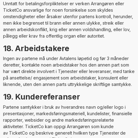
Unntatt for betalingsforpliktelser er verken Arrangøren eller
TicketCo ansvarlige for noen forsinkelse som skyldes
omstendigheter eller årsaker utenfor partens kontroll, herunder,
men ikke begrenset til brann eller annen ulykke, streik eller
annen arbeidskonflikt, krig eller annen voldshandling, eller lov,
pålegg eller krav fra offentlig organ eller autoritet.
18. Arbeidstakere
Ingen av partene må under Avtalens løpetid og før 3 måneder
deretter, kontakte noen arbeidstaker hos den annen part som
har vært direkte involvert i Tjenester eller leveranser, med tanke
på ansettelse/ engasjement som arbeidstaker, konsulent eller
liknende, uten den annen parts uttrykkelige skriftlige samtykke.
19. Kundereferanser
Partene samtykker i bruk av hverandres navn og/eller logo i
presentasjoner, markedsføringsmateriell, kundelister, finansielle
rapporter, websider og andre markedsføringsrelaterte
aktiviteter. TicketCo kan oppgi Arrangøren som kunde
av
TicketCo og beskrive generelt hvilken type Tjenester
de