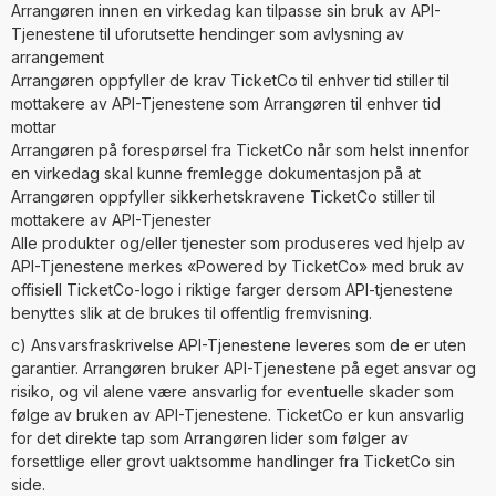
Arrangøren innen en virkedag kan tilpasse sin bruk av API-
Tjenestene til uforutsette hendinger som avlysning av
arrangement
Arrangøren oppfyller de krav TicketCo til enhver tid stiller til
mottakere av API-Tjenestene som Arrangøren til enhver tid
mottar
Arrangøren på forespørsel fra TicketCo når som helst innenfor
en virkedag skal kunne fremlegge dokumentasjon på at
Arrangøren oppfyller sikkerhetskravene TicketCo stiller til
mottakere av API-Tjenester
Alle produkter og/eller tjenester som produseres ved hjelp av
API-Tjenestene merkes «Powered by TicketCo» med bruk av
offisiell TicketCo-logo i riktige farger dersom API-tjenestene
benyttes slik at de brukes til offentlig fremvisning.
c) Ansvarsfraskrivelse API-Tjenestene leveres som de er uten
garantier. Arrangøren bruker API-Tjenestene på eget ansvar og
risiko, og vil alene være ansvarlig for eventuelle skader som
følge av bruken av API-Tjenestene. TicketCo er kun ansvarlig
for det direkte tap som Arrangøren lider som følger av
forsettlige eller grovt uaktsomme handlinger fra TicketCo sin
side.