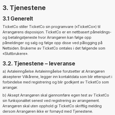
3. Tjenestene
3.1 Generelt
TicketCo stiller TicketCo sin programvare («TicketCo») til
Arrangørens disposisjon. TicketCo er en nettbasert påmeldings-
og betalingstjeneste hvor Arrangøren kan følge opp
påmeldinger og salg og følge opp disse ved pålogging på
Nettsiden. Brukerne av TicketCo omtales i det følgende som
«Sluttbrukere».
3.2. Tjenestene – leveranse
a) Avtaleinngåelse Avtaleinngåelse forutsetter at Arrangøren
aksepterer Vilkårene, legger inn kontaktdata som blir etterspurt i
forbindelse med registrering og blir godkjent av TicketCo som
arrangør.
b) Aksept Arrangøren skal gjennomføre egen test av TicketCo
sin funksjonalitet senest ved registrering av arrangement.
Arrangøren skal uten opphold gi TicketCo skriftlig melding
dersom Arrangøren ikke er fornøyd med Tjenestene.