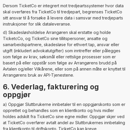
Dersom TicketCo er integrert mot tredjeartssystemer hvor data
skal overføres fra TicketCo til tredjepart, begrenses TicketCo
sitt ansvar til å forsøke å levere data i samsvar med tredjeparts
instruksjoner for slik dataleveranse.
d) Skadesløsholdelse Arrangøren skal erstatte og holde
TicketcCo, og TicketCo sine tillitspersoner, ansatte og
samarbeidspartnere, skadesløse for ethvert tap, ansvar eller
utgift (inkludert advokatutgifter) som inntreffer eller pålegges
som følge av krav, søksmål eller rettslige prosesser som er
basert på eller oppstår som følge av Arrangørens brudd på
Avtalen og/eller Vilkårene, eller som på annen måte er knyttet til
Arrangørens bruk av API-Tjenestene.
6. Vederlag, fakturering og
oppgjør
a) Oppgjør Sluttbrukerne innbetaler til en oppgjørskonto som er
opprettet og behandles som en klientkonto og hvis midler
holdes adskilt fra TicketCo sine egne midler. Oppgjør skjer ved
at TicketCo overfører avtalt andel av Sluttbrukernes innbetaling
fra klientkonto til driftskonto. TicketCo kan kreve