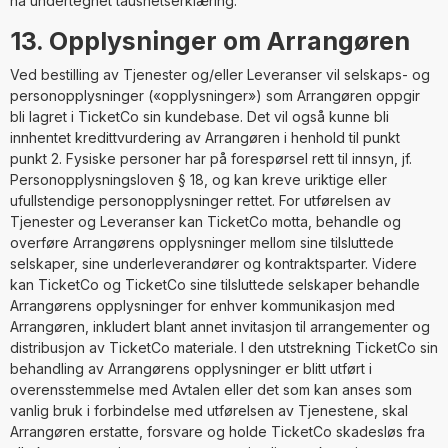
ha undertegnet taushetserklæring.
13. Opplysninger om Arrangøren
Ved bestilling av Tjenester og/eller Leveranser vil selskaps- og
personopplysninger («opplysninger») som Arrangøren oppgir
bli lagret i TicketCo sin kundebase. Det vil også kunne bli
innhentet kredittvurdering av Arrangøren i henhold til punkt
punkt 2. Fysiske personer har på forespørsel rett til innsyn, jf.
Personopplysningsloven § 18, og kan kreve uriktige eller
ufullstendige personopplysninger rettet. For utførelsen av
Tjenester og Leveranser kan TicketCo motta, behandle og
overføre Arrangørens opplysninger mellom sine tilsluttede
selskaper, sine underleverandører og kontraktsparter. Videre
kan TicketCo og TicketCo sine tilsluttede selskaper behandle
Arrangørens opplysninger for enhver kommunikasjon med
Arrangøren, inkludert blant annet invitasjon til arrangementer og
distribusjon av TicketCo materiale. I den utstrekning TicketCo sin
behandling av Arrangørens opplysninger er blitt utført i
overensstemmelse med Avtalen eller det som kan anses som
vanlig bruk i forbindelse med utførelsen av Tjenestene, skal
Arrangøren erstatte, forsvare og holde TicketCo skadesløs fra