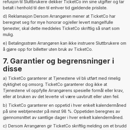
refusjon til Sluttbrukere dekker TicketCo inn sine utgifter og tar
betalt i henhold til den til enhver tid gjeldende prisliste.
d) Reklamasjon Dersom Arrangøren mener at TicketCo har
beregnet seg for mye honorar og/eller levert mangelfulle
tjenester, skal dette meddeles TicketCo skriftlig så snart som
mulig.
e) Betalingsstrøm Arrangøren kan ikke instruere Sluttbrukere om
å gjøre opp for billetter uten bruk av TicketCo.
7. Garantier og begrensninger i
disse
a) TicketCo garanterer at Tjenestene vil bli utført med rimelig
dyktighet og omsorg. TicketCo garanterer dog ikke at
Tjenestene vil oppfylle Arrangørens spesielle formål eller krav,
eller at bruken av det leverte vil være uavbrutt eller uten feil.
b) TicketCo garanterer en oppetid i hver enkelt kalendermåned
på sine webtjenester på minst 98 %. Oppetiden beregnes av
gjennomsnittet av samtlige dager i hver enkelt kalendermåned.
c) Dersom Arrangøren gir TicketCo skriftlig melding om et brudd