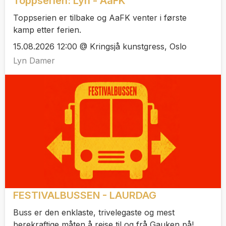
Toppserien: Lyn - AaFK
Toppserien er tilbake og AaFK venter i første
kamp etter ferien.
15.08.2026 12:00 @ Kringsjå kunstgress, Oslo
Lyn Damer
FESTIVALBUSSEN - LAURDAG
Buss er den enklaste, trivelegaste og mest
berekraftige måten å reise til og frå Gauken på!