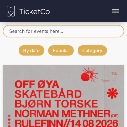
By date
Popular
Category