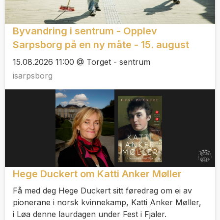
Byvandring i sentrum - Opplev
Sarpsborg på en ny måte - 15. august
15.08.2026 11:00 @ Torget - sentrum
isarpsborg
Hege Duckert om Katti Anker Møller
Få med deg Hege Duckert sitt føredrag om ei av
pionerane i norsk kvinnekamp, Katti Anker Møller,
i Løa denne laurdagen under Fest i Fjaler.