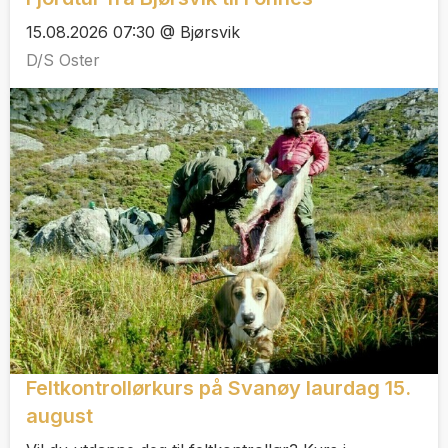
15.08.2026 07:30 @ Bjørsvik
D/S Oster
Feltkontrollørkurs på Svanøy laurdag 15.
august