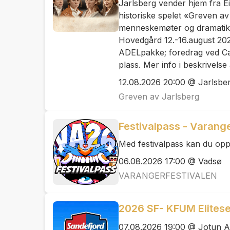
Jarlsberg vender hjem fra E
historiske spelet «Greven a
menneskemøter og dramatikk
Hovedgård 12.-16.august 2026
ADELpakke; foredrag ved Carl
plass. Mer info i beskrivels
12.08.2026 20:00 @ Jarlsbe
Greven av Jarlsberg
Festivalpass - Varang
Med festivalpass kan du oppl
06.08.2026 17:00 @ Vadsø
VARANGERFESTIVALEN
2026 SF- KFUM Elitese
07.08.2026 19:00 @ Jotun 