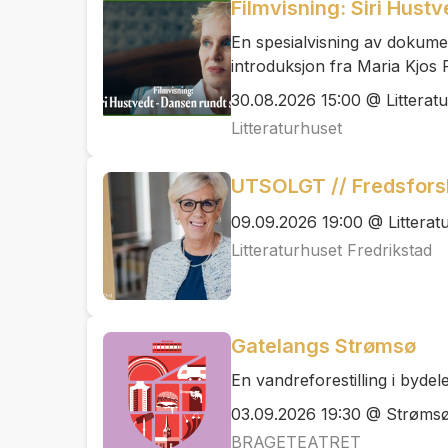
Filmvisning: Siri Hust
En spesialvisning av dokume
introduksjon fra Maria Kjos 
30.08.2026 15:00 @ Litterat
Litteraturhuset
UTSOLGT // Fredsfors
09.09.2026 19:00 @ Litterat
Litteraturhuset Fredrikstad
Gatelangs Strømsø
En vandreforestilling i byde
03.09.2026 19:30 @ Strøms
BRAGETEATRET