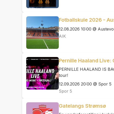
Fotballskule 2026 - Au
12.08.2026 10:00 @ Austevol
AIK
Pernille Haaland Live:
PERNILLE HAALAND IS BACK 
tour!
12.09.2026 20:00 @ Spor 5
Spor 5
Gatelangs Strømsø