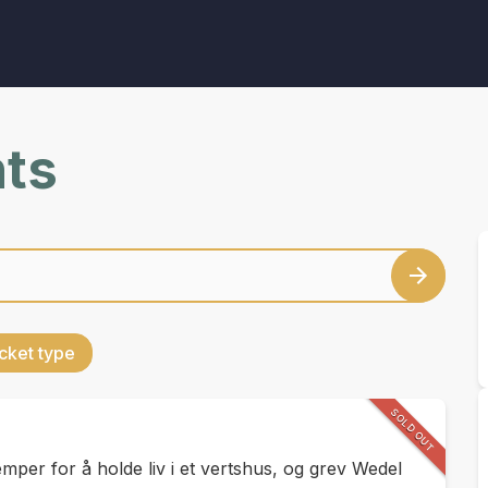
nts
cket type
SOLD OUT
mper for å holde liv i et vertshus, og grev Wedel