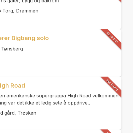
lens gater, bygg og bakrom
ø Torg, Drammen
SOLD OUT
erer Bigbang solo
n Tønsberg
SOLD OUT
igh Road
e den amerikanske supergruppa High Road velkommen
ang var det ikke et ledig sete å oppdrive..
d gård, Trøsken