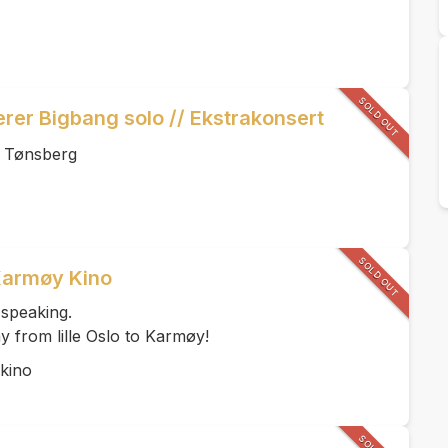
SOLD OUT
rer Bigbang solo // Ekstrakonsert
n Tønsberg
SOLD OUT
Karmøy Kino
 speaking.
y from lille Oslo to Karmøy!
kino