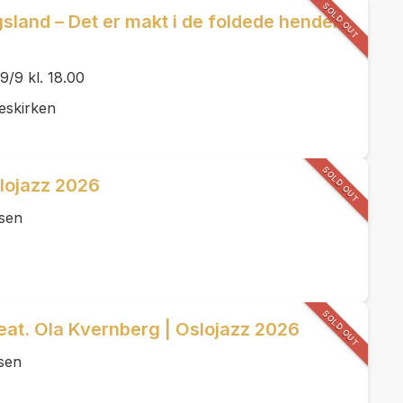
SOLD OUT
land – Det er makt i de foldede hender –
e
9 kl. 18.00
eskirken
SOLD OUT
lojazz 2026
lsen
SOLD OUT
eat. Ola Kvernberg | Oslojazz 2026
sen