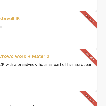
SOLD OUT
stevoll IK
l
SOLD OUT
 Crowd work + Material
with a brand-new hour as part of her European
SOLD OUT