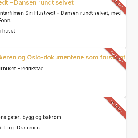
SOLD OUT
vedt – Dansen rundt selvet
ntarfilmen Siri Hustvedt – Dansen rundt selvet, med
Fonn.
urhuset
SOLD OUT
keren og Oslo-dokumentene som forsvant
urhuset Fredrikstad
SOLD OUT
lens gater, bygg og bakrom
ø Torg, Drammen