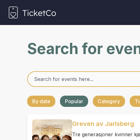
Search for eve
By date
Popular
Category
Ti
Greven av Jarlsberg
Tre generasjoner kvinner kje