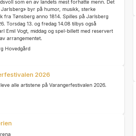
idsvoll som en av landets mest forhatte menn. Det
v Jarlsberg» byr på humor, musikk, sterke
 fra Tønsberg anno 1814. Spilles på Jarlsberg
. Torsdag 13. og fredag 14.08 tilbys også
 Emil Vogt, middag og spel-billett med reservert
e av arrangementet.
rg Hovedgård
erfestivalen 2026
eve alle artistene på Varangerfestivalen 2026.
rien
Arena