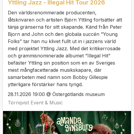
Yttling Jazz - Illegal Hit Tour 2026
Den världsrenommerade producenten,
låtskrivaren och artisten Björn Yttling fortsätter att
tänja gränserna för sitt skapande. Känd från Peter
Bjorn and John och den globala succén ”Young
Folks” tar han nu klivet fullt ut in i jazzens värld
med projektet Yttling Jazz. Med det kritikerrosade
och grammisnominerade albumet ”Illegal Hit”
befäster Yttling sin position som en av Sveriges
mest mångfacetterade musikskapare, där
samarbeten med namn som Bobby Gillespie
ytterligare förstärker hans tyngd.
28.11.2026 19:00 @ Östergötlands museum
Törnqvist Event & Music