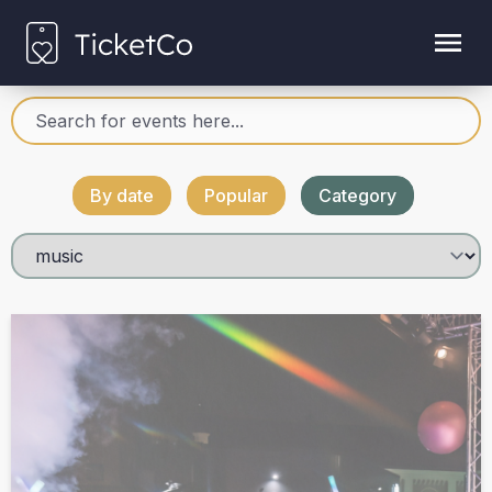
By date
Popular
Category