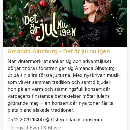
Amanda Ginsburg - Det är jul nu igen
När vintermörkret sänker sig och adventsljuset
börjar tindra i fönstren ger sig Amanda Ginsburg
ut på sin allra första julturné. Med nyskriven musik
som väver samman tradition och samtid bjuder
hon på en varm och stämningsfull konsert där
vardagens finstämda betraktelser möter julens
glittrande magi – en konsert där nya toner får ta
plats bland älskade traditioner.
05.12.2026 15:00 @ Östergötlands museum
Törnqvist Event & Music