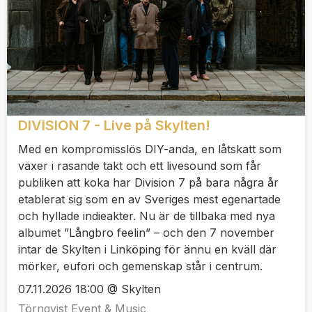
DIVISION 7 - Live på Skylten!
Med en kompromisslös DIY-anda, en låtskatt som
växer i rasande takt och ett livesound som får
publiken att koka har Division 7 på bara några år
etablerat sig som en av Sveriges mest egenartade
och hyllade indieakter. Nu är de tillbaka med nya
albumet ”Långbro feelin” – och den 7 november
intar de Skylten i Linköping för ännu en kväll där
mörker, eufori och gemenskap står i centrum.
07.11.2026 18:00 @ Skylten
Törnqvist Event & Music