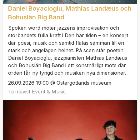
Daniel Boyacioglu, Mathias Landæus och
Bohuslän Big Band
Spoken word möter jazzens improvisation och
storbandets fulla kraft i Den här tiden – en konsert
där poesi, musik och samtid flätas samman till en
stark och angelägen helhet. På scen står poeten
Daniel Boyacioglu, jazzpianisten Mathias Landæus
och Bohuslän Big Band i ett konstnärligt möte där
orden får ny tyngd och musiken nya dimensioner.
26.09.2026 19:00 @ Östergötlands museum
Törnqvist Event & Music