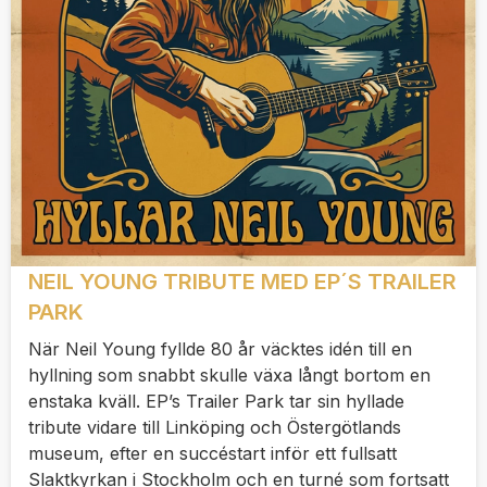
NEIL YOUNG TRIBUTE MED EP´S TRAILER
PARK
När Neil Young fyllde 80 år väcktes idén till en
hyllning som snabbt skulle växa långt bortom en
enstaka kväll. EP’s Trailer Park tar sin hyllade
tribute vidare till Linköping och Östergötlands
museum, efter en succéstart inför ett fullsatt
Slaktkyrkan i Stockholm och en turné som fortsatt