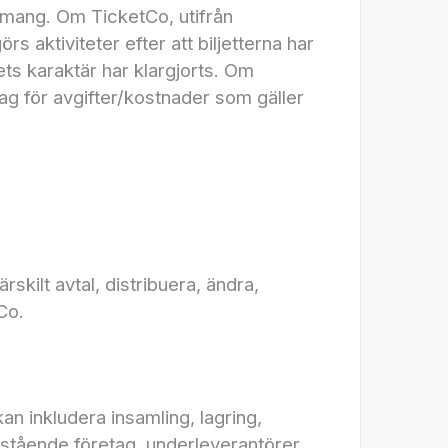
enemang. Om TicketCo, utifrån
s aktiviteter efter att biljetterna har
gets karaktär har klargjorts. Om
rag för avgifter/kostnader som gäller
skilt avtal, distribuera, ändra,
Co.
n inkludera insamling, lagring,
rstående företag, underleverantörer