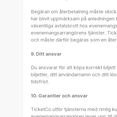
Begäran om återbetalning måste skicka
har blivit uppmärksam på anledningen ti
väsentliga avtalsbrott hos evenemangsa
evenemangsarrangörens tjänster. TicketC
och måste därför begäras som en åter
9. Ditt ansvar
Du ansvarar för att köpa korrekt biljett
biljetter, ditt användarnamn och ditt lö
tidsfrist.
10. Garantier och ansvar
TicketCo utför tjänsterna med rimlig k
evenemangsarrangören lever upp till di