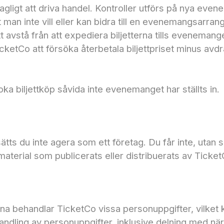
r lagligt att driva handel. Kontroller utförs på nya ev
n inte vill eller kan bidra till en evenemangsarrangör
tt avstå från att expediera biljetterna tills eveneman
cketCo att försöka återbetala biljettpriset minus avd
oka biljettköp såvida inte evenemanget har ställts in.
tts du inte agera som ett företag. Du får inte, utan sär
 material som publicerats eller distribuerats av Ticket
 behandlar TicketCo vissa personuppgifter, vilket ka
andling av personuppgifter, inklusive delning med nä