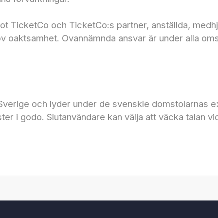
 TicketCo och TicketCo:s partner, anställda, medhjä
grov oaktsamhet. Ovannämnda ansvar är under alla oms
 i Sverige och lyder under de svenskle domstolarnas e
ster i godo. Slutanvändare kan välja att väcka talan v