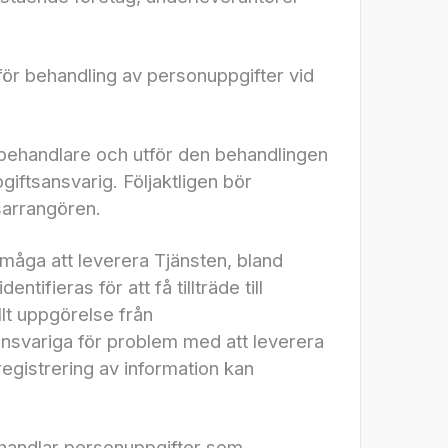
för behandling av personuppgifter vid
ehandlare och utför den behandlingen
ftsansvarig. Följaktligen bör
sarrangören.
rmåga att leverera Tjänsten, bland
fieras för att få tillträde till
llt uppgörelse från
svariga för problem med att leverera
egistrering av information kan
ehandlar personuppgifter som