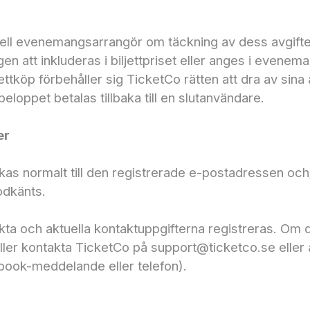
duell evenemangsarrangör om täckning av dess avgifte
tt inkluderas i biljettpriset eller anges i evenema
ettköp förbehåller sig TicketCo rätten att dra av sina a
eloppet betalas tillbaka till en slutanvändare.
er
ickas normalt till den registrerade e-postadressen oc
odkänts.
rekta och aktuella kontaktuppgifterna registreras. Om d
/eller kontakta TicketCo på support@ticketco.se ell
book-meddelande eller telefon).