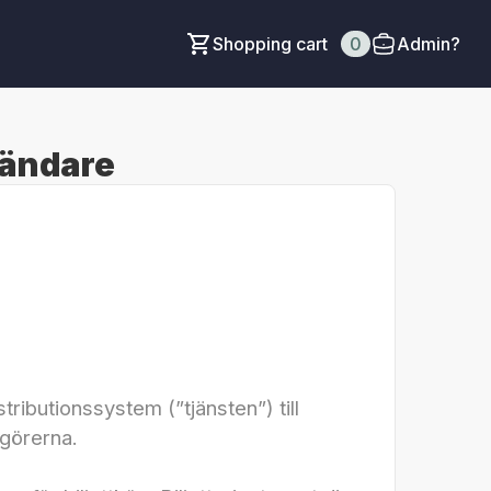
Shopping cart
0
Admin?
vändare
ibutionssystem (”tjänsten”) till
görerna.