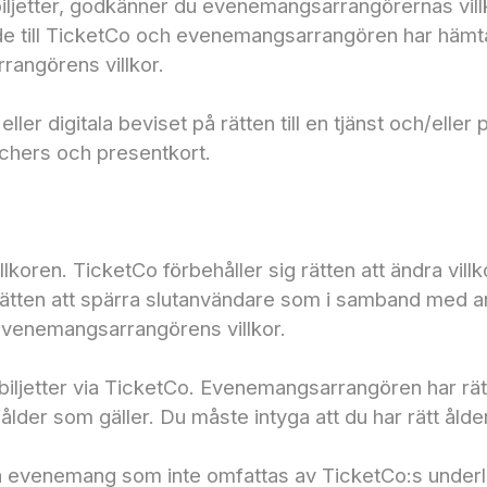
iljetter, godkänner du evenemangsarrangörernas villkor
ande till TicketCo och evenemangsarrangören har hämta
rangörens villkor.
ka eller digitala beviset på rätten till en tjänst och/e
uchers och presentkort.
illkoren. TicketCo förbehåller sig rätten att ändra v
 rätten att spärra slutanvändare som i samband med 
r evenemangsarrangörens villkor.
biljetter via TicketCo. Evenemangsarrangören har rätt 
der som gäller. Du måste intyga att du har rätt ålder f
agliga evenemang som inte omfattas av TicketCo:s und