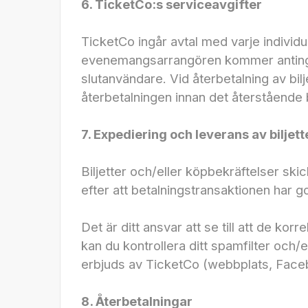
6. TicketCo:s serviceavgifter
TicketCo ingår avtal med varje indivi
evenemangsarrangören kommer antingen a
slutanvändare. Vid återbetalning av bilj
återbetalningen innan det återstående b
7. Expediering och leverans av biljett
Biljetter och/eller köpbekräftelser sk
efter att betalningstransaktionen har g
Det är ditt ansvar att se till att de kor
kan du kontrollera ditt spamfilter och
erbjuds av TicketCo (webbplats, Face
8. Återbetalningar