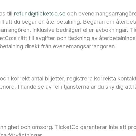
s till
refund@ticketco.se
och evenemangsarrangören 
ll att du begär en återbetalning. Begäran om återbeta
rrangören, inklusive bedrägeri eller avbokningar. Tic
o:s rätt till avgifter och täckning av återbetalnings
betalning direkt från evenemangsarrangören.
 och korrekt antal biljetter, registrera korrekta kontak
senord. I händelse av fel i tjänsterna är du skyldig att
unnighet och omsorg. TicketCo garanterar inte att pro
na förväntningar.