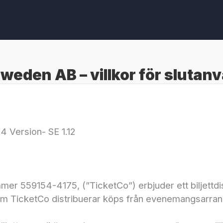
weden AB – villkor för slutan
 Version- SE 1.12
r 559154-4175, (”TicketCo”) erbjuder ett biljettdistr
om TicketCo distribuerar köps från evenemangsarran