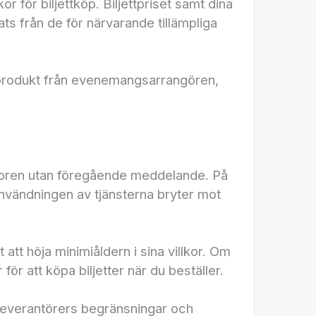
 för biljettköp. Biljettpriset samt dina
ts från de för närvarande tillämpliga
ller produkt från evenemangsarrangören,
illkoren utan föregående meddelande. På
användningen av tjänsterna bryter mot
att höja minimiåldern i sina villkor. Om
ör att köpa biljetter när du beställer.
erleverantörers begränsningar och