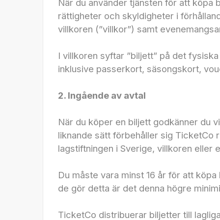
När du använder tjänsten för att köpa b
rättigheter och skyldigheter i förhåll
villkoren (”villkor”) samt evenemangsar
I villkoren syftar ”biljett” på det fysis
inklusive passerkort, säsongskort, vo
2. Ingående av avtal
När du köper en biljett godkänner du v
liknande sätt förbehåller sig TicketCo
lagstiftningen i Sverige, villkoren elle
Du måste vara minst 16 år för att köpa 
de gör detta är det denna högre minimiål
TicketCo distribuerar biljetter till l