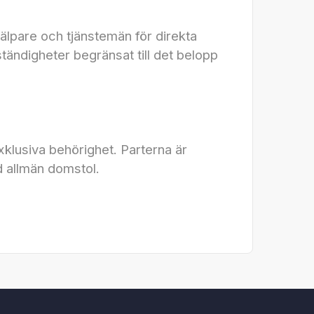
lpare och tjänstemän för direkta
tändigheter begränsat till det belopp
xklusiva behörighet. Parterna är
id allmän domstol.