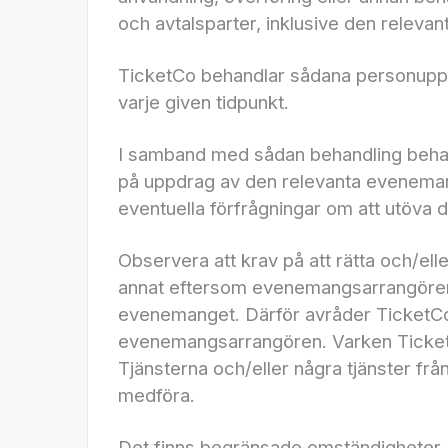
och avtalsparter, inklusive den relev
TicketCo behandlar sådana personuppgif
varje given tidpunkt.
I samband med sådan behandling behan
på uppdrag av den relevanta evenemang
eventuella förfrågningar om att utöva d
Observera att krav på att rätta och/el
annat eftersom evenemangsarrangörer oft
evenemanget. Därför avråder TicketCo frå
evenemangsarrangören. Varken TicketC
Tjänsterna och/eller några tjänster fr
medföra.
Det finns begränsade omständigheter (