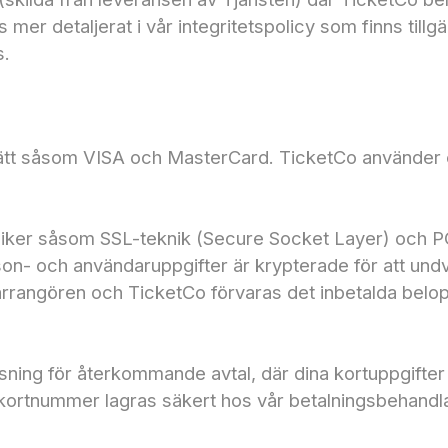
mer detaljerat i vår integritetspolicy som finns tillg
s.
sätt såsom VISA och MasterCard. TicketCo använder 
iker såsom SSL-teknik (Secure Socket Layer) och PC
- och användaruppgifter är krypterade för att undvi
arrangören och TicketCo förvaras det inbetalda belop
sning för återkommande avtal, där dina kortuppgifter
t kortnummer lagras säkert hos vår betalningsbehandl