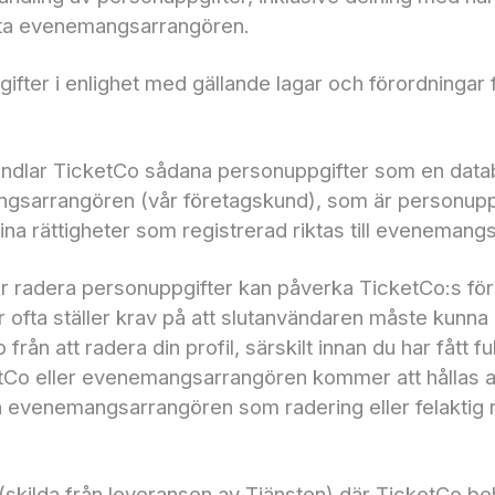
anta evenemangsarrangören.
ter i enlighet med gällande lagar och förordningar 
dlar TicketCo sådana personuppgifter som en datab
sarrangören (vår företagskund), som är personuppgi
ina rättigheter som registrerad riktas till evenemang
ler radera personuppgifter kan påverka TicketCo:s fö
a ställer krav på att slutanvändaren måste kunna identi
n att radera din profil, särskilt innan du har fått fu
o eller evenemangsarrangören kommer att hållas an
ån evenemangsarrangören som radering eller felaktig r
skilda från leveransen av Tjänsten) där TicketCo b