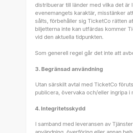
distribuerar till länder med vilka det ä
evenemangets karaktär, misstänker att ma
sålts, förbehåller sig TicketCo rätten a
biljetterna inte kan utfärdas kommer Ti
vid den aktuella tidpunkten.
Som generell regel går det inte att avb
3. Begränsad användning
Utan särskilt avtal med TicketCo förutsä
publicera, övervaka och/eller ingripa i
4. Integritetsskydd
I samband med leveransen av Tjänsterna
användning, överföring eller annan beh