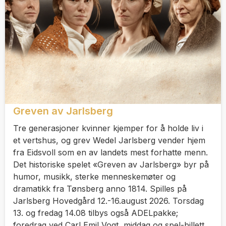
Greven av Jarlsberg
Tre generasjoner kvinner kjemper for å holde liv i
et vertshus, og grev Wedel Jarlsberg vender hjem
fra Eidsvoll som en av landets mest forhatte menn.
Det historiske spelet «Greven av Jarlsberg» byr på
humor, musikk, sterke menneskemøter og
dramatikk fra Tønsberg anno 1814. Spilles på
Jarlsberg Hovedgård 12.-16.august 2026. Torsdag
13. og fredag 14.08 tilbys også ADELpakke;
foredrag ved Carl Emil Vogt, middag og spel-billett