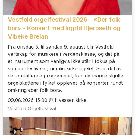
Vestfold orgelfestival 2026 – «Der folk
bor» - Konsert med Ingrid Hjerpseth og
Vibeke Breian
Fra onsdag 5. til søndag 9. august blir Vestfold
vertskap for musikere i verdensklasse, og det på
et instrument som vanligvis ikke står i fokus på
sommerfestivaler, nemlig kirkeorgelet. Som del av
det omfattende programmet, kan de mange skjulte
orgelskattene i fylket oppleves på konserter rundt
omkring «der folk bor».
09.08.2026 15:00 @ Hvasser kirke
Vestfold Orgelfestival