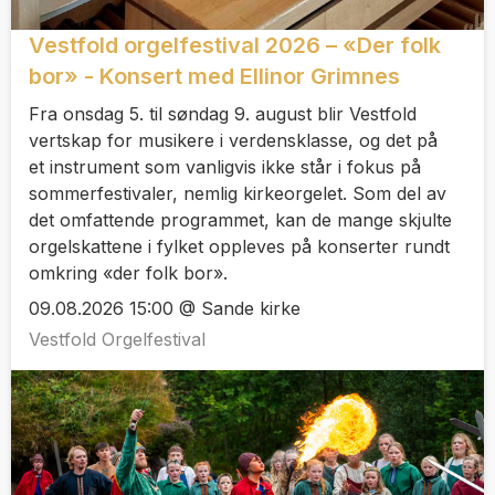
Vestfold orgelfestival 2026 – «Der folk
bor» - Konsert med Ellinor Grimnes
Fra onsdag 5. til søndag 9. august blir Vestfold
vertskap for musikere i verdensklasse, og det på
et instrument som vanligvis ikke står i fokus på
sommerfestivaler, nemlig kirkeorgelet. Som del av
det omfattende programmet, kan de mange skjulte
orgelskattene i fylket oppleves på konserter rundt
omkring «der folk bor».
09.08.2026 15:00 @ Sande kirke
Vestfold Orgelfestival