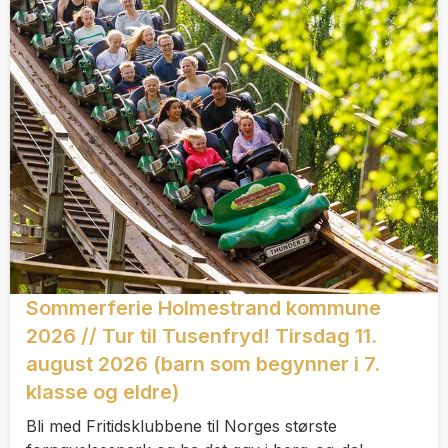
Sommerferie Holmestrand kommune
2026 // Tur til Tusenfryd! Tirsdag 11.
august 2026 (barn som begynner i 7.
klasse og eldre)
Bli med Fritidsklubbene til Norges største