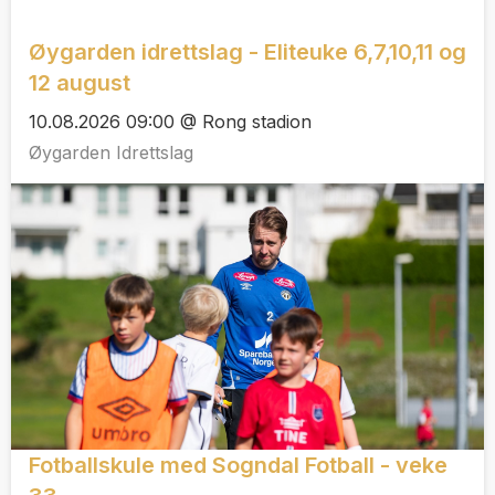
Øygarden idrettslag - Eliteuke 6,7,10,11 og
12 august
10.08.2026 09:00 @ Rong stadion
Øygarden Idrettslag
Fotballskule med Sogndal Fotball - veke