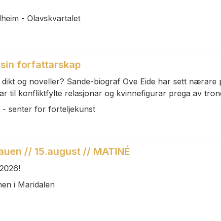
heim - Olavskvartalet
sin forfattarskap
 dikt og noveller? Sande-biograf Ove Eide har sett nærare på
il konfliktfylte relasjonar og kvinnefigurar prega av tronge
 senter for forteljekunst
auen // 15.august // MATINÉ
 2026!
en i Maridalen