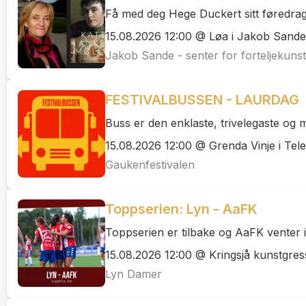
Få med deg Hege Duckert sitt føredrag 
15.08.2026 12:00 @ Løa i Jakob Sande -
Jakob Sande - senter for forteljekunst
FESTIVALBUSSEN - LAURDAG
Buss er den enklaste, trivelegaste og m
15.08.2026 12:00 @ Grenda Vinje i Tel
Gaukenfestivalen
Toppserien: Lyn - AaFK
Toppserien er tilbake og AaFK venter i
15.08.2026 12:00 @ Kringsjå kunstgres
Lyn Damer