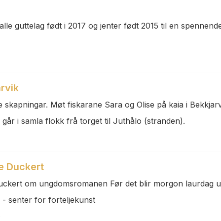
lle guttelag født i 2017 og jenter født 2015 til en spennende
rvik
 skapningar. Møt fiskarane Sara og Olise på kaia i Bekkjarv
går i samla flokk frå torget til Juthålo (stranden).
e Duckert
ckert om ungdomsromanen Før det blir morgon laurdag unde
 senter for forteljekunst