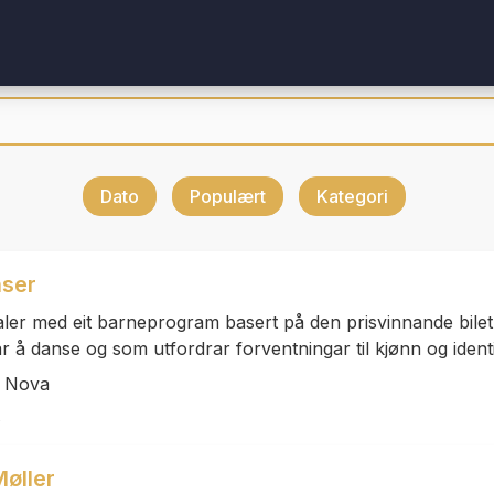
Dato
Populært
Kategori
nser
jaler med eit barneprogram basert på den prisvinnande bile
å danse og som utfordrar forventningar til kjønn og identi
o Nova
øller