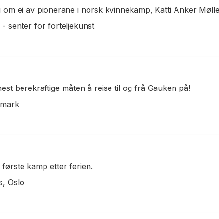
om ei av pionerane i norsk kvinnekamp, Katti Anker Møller,
 senter for forteljekunst
est berekraftige måten å reise til og frå Gauken på!
emark
 første kamp etter ferien.
s, Oslo