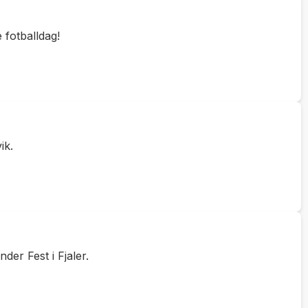
 fotballdag!
ik.
r Fest i Fjaler.