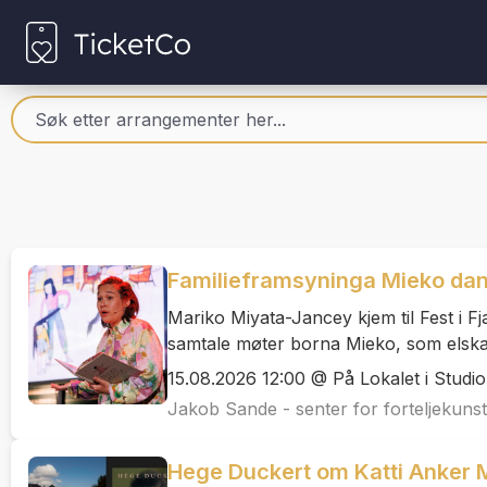
Familieframsyninga Mieko da
Mariko Miyata-Jancey kjem til Fest i F
samtale møter borna Mieko, som elskar 
15.08.2026 12:00 @ På Lokalet i Studi
Jakob Sande - senter for forteljekunst
Hege Duckert om Katti Anker M