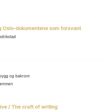
g Oslo-dokumentene som forsvant
edrikstad
, bygg og bakrom
Drammen
ive / The craft of writing