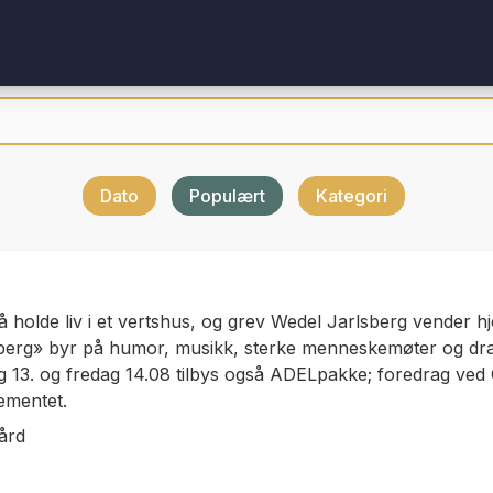
Dato
Populært
Kategori
 holde liv i et vertshus, og grev Wedel Jarlsberg vender h
sberg» byr på humor, musikk, sterke menneskemøter og dra
13. og fredag 14.08 tilbys også ADELpakke; foredrag ved Ca
gementet.
ård