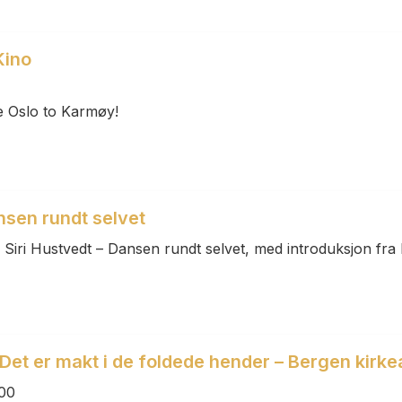
Kino
le Oslo to Karmøy!
ansen rundt selvet
 Siri Hustvedt – Dansen rundt selvet, med introduksjon fra
et er makt i de foldede hender – Bergen kirk
00