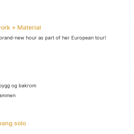
ork + Material
and-new hour as part of her European tour!
, bygg og bakrom
Drammen
bang solo