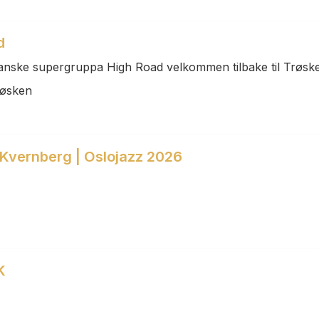
d
anske supergruppa High Road velkommen tilbake til Trøsken!
røsken
 Kvernberg | Oslojazz 2026
K