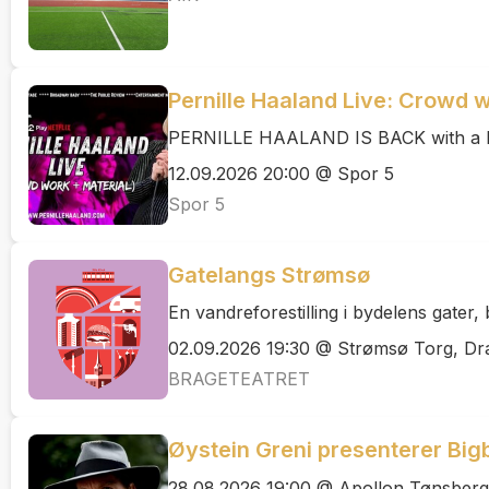
Pernille Haaland Live: Crowd w
PERNILLE HAALAND IS BACK with a br
12.09.2026 20:00 @ Spor 5
Spor 5
Gatelangs Strømsø
En vandreforestilling i bydelens gater
02.09.2026 19:30 @ Strømsø Torg, 
BRAGETEATRET
Øystein Greni presenterer Big
28.08.2026 19:00 @ Apollon Tønsberg