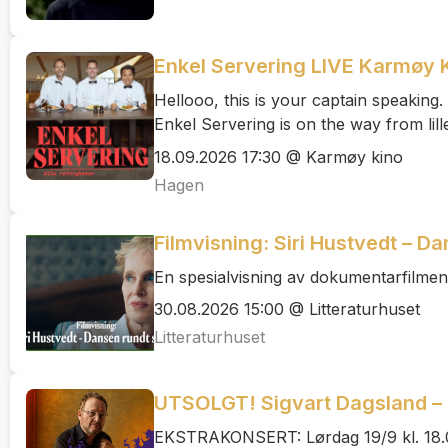
Enkel Servering LIVE Karmøy 
Hellooo, this is your captain speaking.
Enkel Servering is on the way from lil
18.09.2026 17:30 @ Karmøy kino
Hagen
Filmvisning: Siri Hustvedt – D
En spesialvisning av dokumentarfilmen
30.08.2026 15:00 @ Litteraturhuset
Litteraturhuset
UTSOLGT! Sigvart Dagsland – D
EKSTRAKONSERT: Lørdag 19/9 kl. 18.