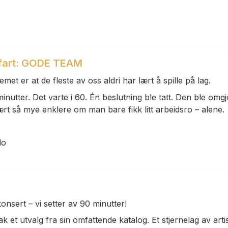
lfart: GODE TEAM
emet er at de fleste av oss aldri har lært å spille på lag.
inutter. Det varte i 60. Én beslutning ble tatt. Den ble omgj
vært så mye enklere om man bare fikk litt arbeidsro – alene.
lo
n
onsert – vi setter av 90 minutter!
k et utvalg fra sin omfattende katalog. Et stjernelag av arti