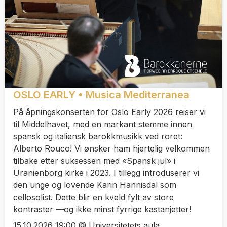
OSLO EARLY • Musica Mediterranea
På åpningskonserten for Oslo Early 2026 reiser vi
til Middelhavet, med en markant stemme innen
spansk og italiensk barokkmusikk ved roret:
Alberto Rouco! Vi ønsker ham hjertelig velkommen
tilbake etter suksessen med «Spansk jul» i
Uranienborg kirke i 2023. I tillegg introduserer vi
den unge og lovende Karin Hannisdal som
cellosolist. Dette blir en kveld fylt av store
kontraster —og ikke minst fyrrige kastanjetter!
15.10.2026 19:00 @ Universitetets aula