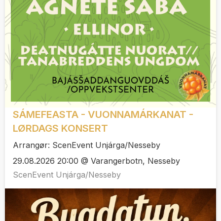
SÁMEFEASTA - VUONNAMÁRKANAT -
LØRDAGS KONSERT
Arrangør: ScenEvent Unjárga/Nesseby
29.08.2026 20:00 @ Varangerbotn, Nesseby
ScenEvent Unjárga/Nesseby