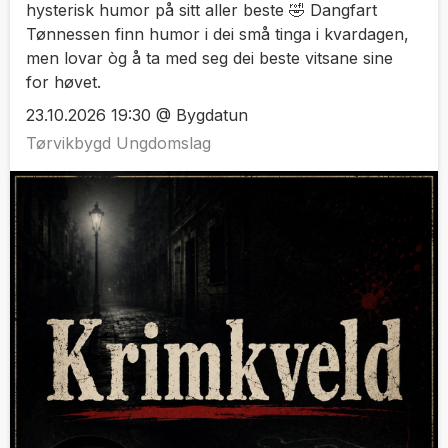
hysterisk humor på sitt aller beste 🤣 Dangfart
Tønnessen finn humor i dei små tinga i kvardagen,
men lovar òg å ta med seg dei beste vitsane sine
for høvet.
23.10.2026 19:30 @ Bygdatun
Tørvikbygd Ungdomslag