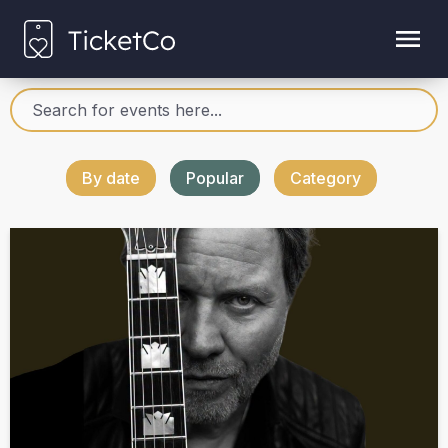
By date
Popular
Category