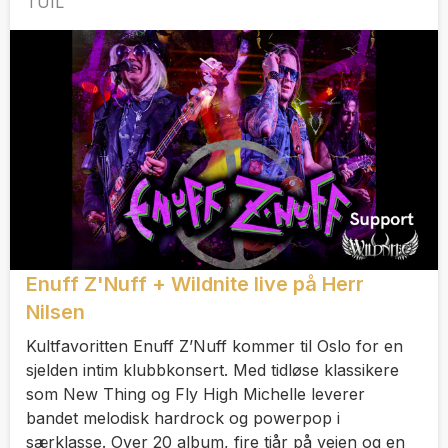
TUIL
Enuff Z'Nuff + Wildnite live på Herr
Nilsen
Kultfavoritten Enuff Z’Nuff kommer til Oslo for en
sjelden intim klubbkonsert. Med tidløse klassikere
som New Thing og Fly High Michelle leverer
bandet melodisk hardrock og powerpop i
særklasse. Over 20 album, fire tiår på veien og en