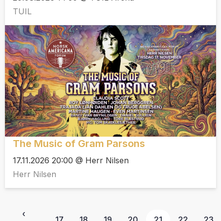
TUIL
The Music of Gram Parsons
17.11.2026 20:00 @ Herr Nilsen
Herr Nilsen
‹
17
18
19
20
21
22
23
…