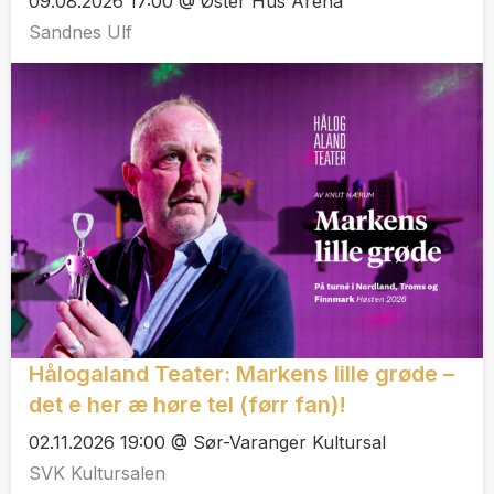
09.08.2026 17:00 @ Øster Hus Arena
Sandnes Ulf
Hålogaland Teater: Markens lille grøde –
det e her æ høre tel (førr fan)!
02.11.2026 19:00 @ Sør-Varanger Kultursal
SVK Kultursalen