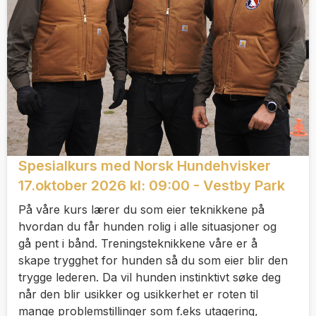
Spesialkurs med Norsk Hundehvisker
17.oktober 2026 kl: 09:00 - Vestby Park
På våre kurs lærer du som eier teknikkene på
hvordan du får hunden rolig i alle situasjoner og
gå pent i bånd. Treningsteknikkene våre er å
skape trygghet for hunden så du som eier blir den
trygge lederen. Da vil hunden instinktivt søke deg
når den blir usikker og usikkerhet er roten til
mange problemstillinger som f.eks utagering,