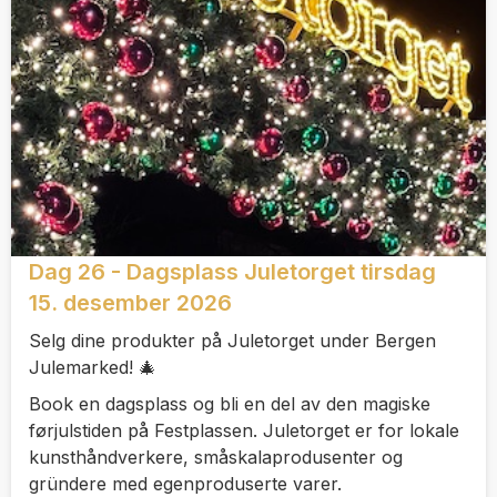
Dag 26 - Dagsplass Juletorget tirsdag
15. desember 2026
Selg dine produkter på Juletorget under Bergen
Julemarked! 🎄
Book en dagsplass og bli en del av den magiske
førjulstiden på Festplassen. Juletorget er for lokale
kunsthåndverkere, småskalaprodusenter og
gründere med egenproduserte varer.