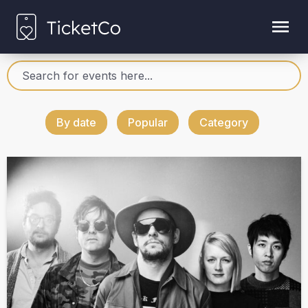
By date
Popular
Category