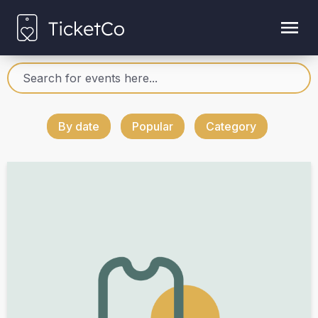
By date
Popular
Category