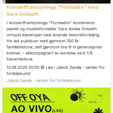
Konsertframsyninga "Formødre" med
Sara Smiseth
I konsertframsyninga "Formødre" kombinerer
pianist og musikkformidlar Sara Aimée Smiseth
virtuost klaverspel med levande historieforteljing.
Ho tek publikum med gjennom 350 år
familiehistorie, sett gjennom liva til ni generasjonar
kvinner – akkompagnert av ikoniske verk frå
klaverhistoria.
13.08.2026 20:00 @ Løa i Jakob Sande - senter for
forteljekunst
Jakob Sande - senter for forteljekunst