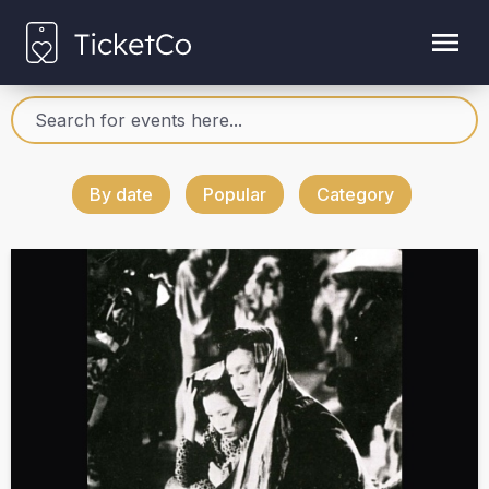
By date
Popular
Category