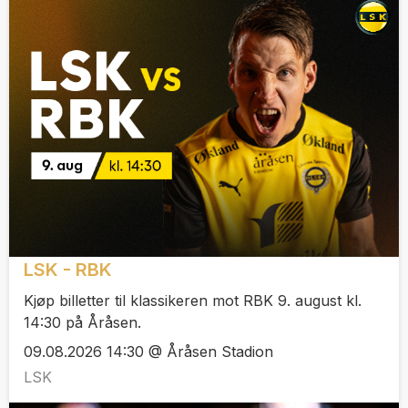
LSK - RBK
Kjøp billetter til klassikeren mot RBK 9. august kl.
14:30 på Åråsen.
09.08.2026 14:30 @ Åråsen Stadion
LSK