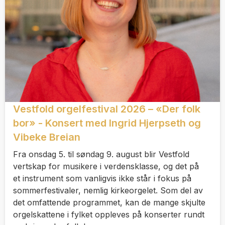
Vestfold orgelfestival 2026 – «Der folk
bor» - Konsert med Ingrid Hjerpseth og
Vibeke Breian
Fra onsdag 5. til søndag 9. august blir Vestfold
vertskap for musikere i verdensklasse, og det på
et instrument som vanligvis ikke står i fokus på
sommerfestivaler, nemlig kirkeorgelet. Som del av
det omfattende programmet, kan de mange skjulte
orgelskattene i fylket oppleves på konserter rundt