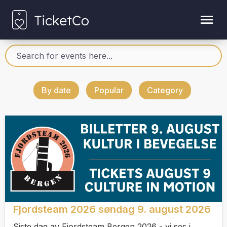
By date
Popular
Category
Fjordsteam 2026 søndag 9. august 2026
Siste dag av Fjordsteam Bergen 2026 - vi ses i