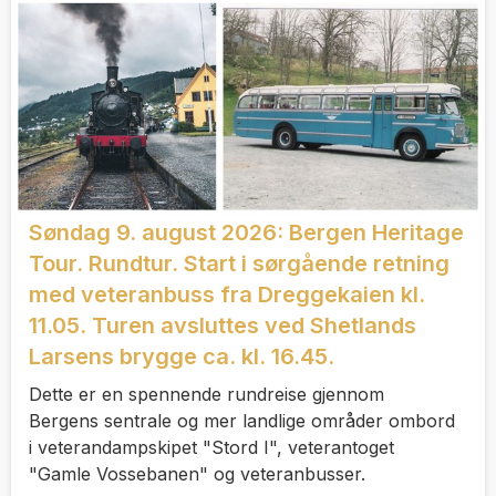
Søndag 9. august 2026: Bergen Heritage
Tour. Rundtur. Start i sørgående retning
med veteranbuss fra Dreggekaien kl.
11.05. Turen avsluttes ved Shetlands
Larsens brygge ca. kl. 16.45.
Dette er en spennende rundreise gjennom
Bergens sentrale og mer landlige områder ombord
i veterandampskipet "Stord I", veterantoget
"Gamle Vossebanen" og veteranbusser.