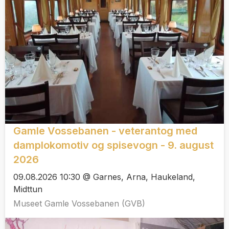
Gamle Vossebanen - veterantog med
damplokomotiv og spisevogn - 9. august
2026
09.08.2026 10:30 @ Garnes, Arna, Haukeland,
Midttun
Museet Gamle Vossebanen (GVB)