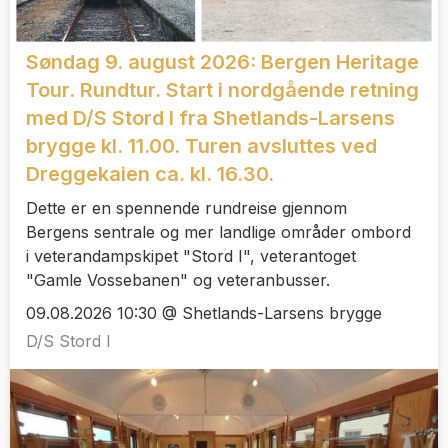
Søndag 9. august 2026: Bergen Heritage
Tour. Rundtur. Start i nordgående retning
med D/S Stord I fra Shetlands-Larsens
brygge kl. 11.00. Turen avsluttes ved
Dreggekaien ca. kl. 16.30.
Dette er en spennende rundreise gjennom
Bergens sentrale og mer landlige områder ombord
i veterandampskipet "Stord I", veterantoget
"Gamle Vossebanen" og veteranbusser.
09.08.2026 10:30 @ Shetlands-Larsens brygge
D/S Stord I