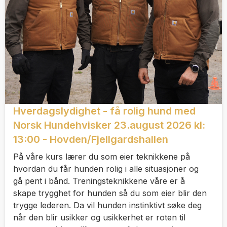
Hverdagslydighet - få rolig hund med
Norsk Hundehvisker 23.august 2026 kl:
13:00 - Hovden/Fjellgardshallen
På våre kurs lærer du som eier teknikkene på
hvordan du får hunden rolig i alle situasjoner og
gå pent i bånd. Treningsteknikkene våre er å
skape trygghet for hunden så du som eier blir den
trygge lederen. Da vil hunden instinktivt søke deg
når den blir usikker og usikkerhet er roten til