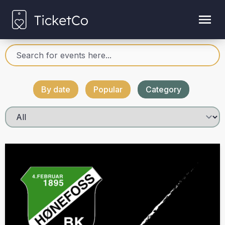
By date
Popular
Category