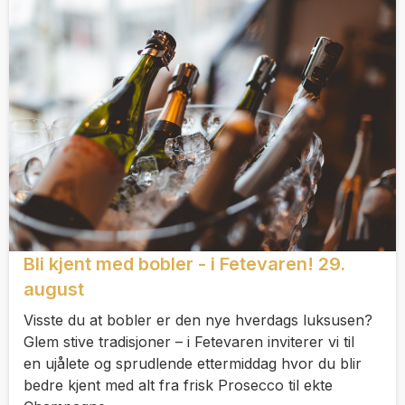
Bli kjent med bobler - i Fetevaren! 29.
august
Visste du at bobler er den nye hverdags luksusen?
Glem stive tradisjoner – i Fetevaren inviterer vi til
en ujålete og sprudlende ettermiddag hvor du blir
bedre kjent med alt fra frisk Prosecco til ekte