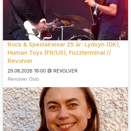
Rock & Spesialreiser 25 år: Lydsyn (DK),
Human Toys (FR/US), Fuzzterminal //
Revolver
29.08.2026 18:00 @ REVOLVER
Revolver Oslo