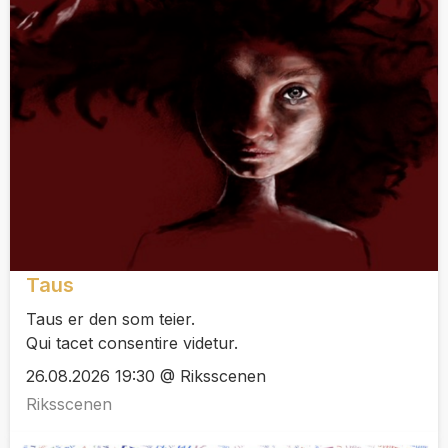
Taus
Taus er den som teier.
Qui tacet consentire videtur.
26.08.2026 19:30 @ Riksscenen
Riksscenen