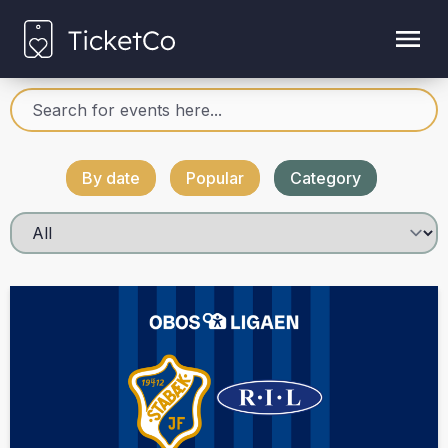
By date
Popular
Category