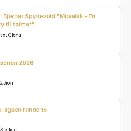
- Bjørnar Spydevold "Mosaikk - En
y til salmer"
set Gleng
eserien 2026
tadion
-ligaen runde 18
Stadion