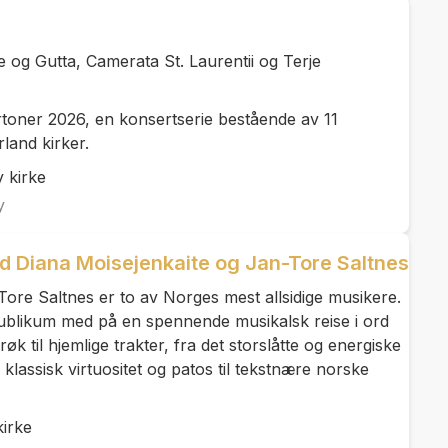
 og Gutta, Camerata St. Laurentii og Terje
toner 2026, en konsertserie bestående av 11
land kirker.
 kirke
y
 Diana Moisejenkaite og Jan-Tore Saltnes
ore Saltnes er to av Norges mest allsidige musikere.
publikum med på en spennende musikalsk reise i ord
øk til hjemlige trakter, fra det storslåtte og energiske
a klassisk virtuositet og patos til tekstnære norske
irke