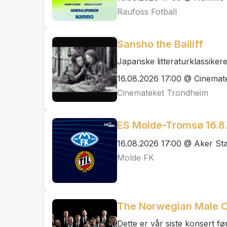
Raufoss Fotball
Sansho the Bailiff
Japanske litteraturklassiker
16.08.2026 17:00 @ Cinemate
Cinemateket Trondheim
ES Molde-Tromsø 16.8
16.08.2026 17:00 @ Aker St
Molde FK
The Norwegian Male C
Dette er vår siste konsert f