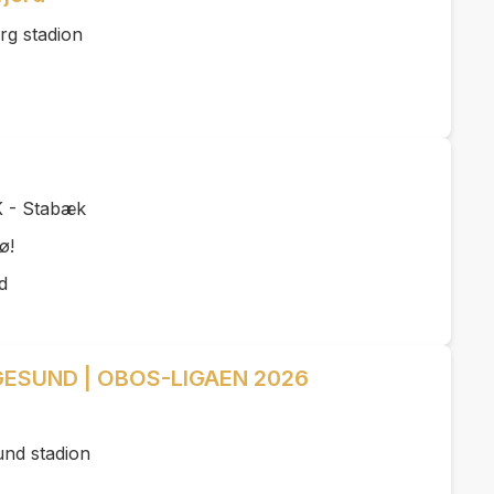
rg stadion
K - Stabæk
ø!
d
ESUND | OBOS-LIGAEN 2026
und stadion