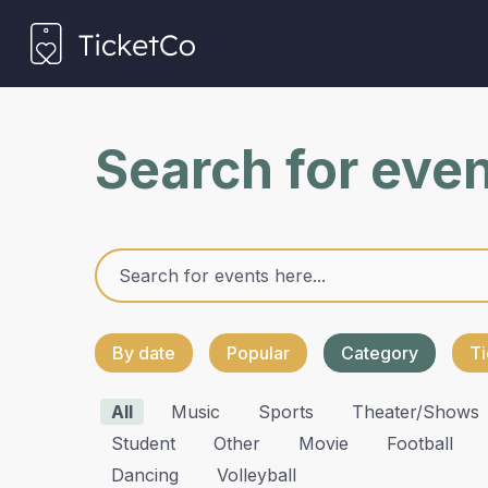
Search for eve
By date
Popular
Category
Ti
All
Music
Sports
Theater/shows
Student
Other
Movie
Football
Dancing
Volleyball