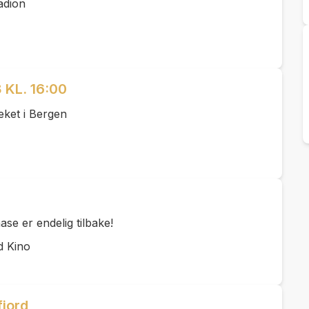
adion
 KL. 16:00
eket i Bergen
se er endelig tilbake!
d Kino
jord