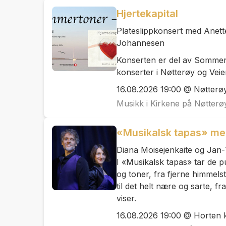
Hjertekapital
Plateslippkonsert med Anette
Johannesen
Konserten er del av Sommer
konserter i Nøtterøy og Veier
16.08.2026 19:00 @ Nøtterøy
Musikk i Kirkene på Nøtterø
«Musikalsk tapas» med
Diana Moisejenkaite og Jan-T
I «Musikalsk tapas» tar de 
og toner, fra fjerne himmelstr
til det helt nære og sarte, fr
viser.
16.08.2026 19:00 @ Horten k