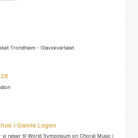
e
ket Trondheim - Olavskvartalet
.26
adion
hoir i Gamle Logen
ør vi reiser til World Symposium on Choral Music i