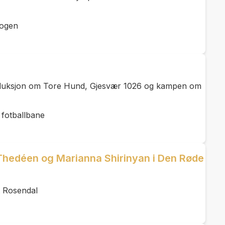
Logen
duksjon om Tore Hund, Gjesvær 1026 og kampen om
 fotballbane
f Thedéen og Marianna Shirinyan i Den Røde
t Rosendal