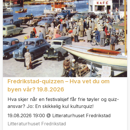
Fredrikstad-quizzen – Hva vet du om
byen vår? 19.8.2026
Hva skjer når en festivalsjef får frie tøyler og quiz-
ansvar? Jo: En skikkelig kul kulturquiz!
19.08.2026 19:00 @ Litteraturhuset Fredrikstad
Litteraturhuset Fredrikstad