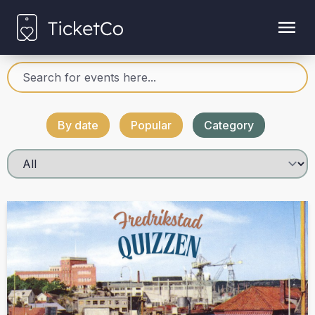
By date
Popular
Category