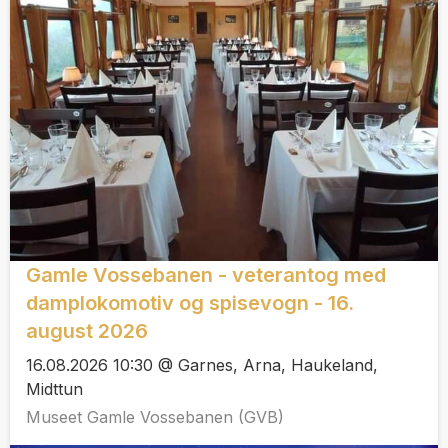
Gamle Vossebanen - veterantog med
damplokomotiv og spisevogn - 16.
august 2026
16.08.2026 10:30 @ Garnes, Arna, Haukeland,
Midttun
Museet Gamle Vossebanen (GVB)