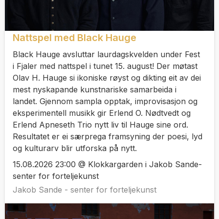
Nattspel med Black Hauge
Black Hauge avsluttar laurdagskvelden under Fest
i Fjaler med nattspel i tunet 15. august! Der møtast
Olav H. Hauge si ikoniske røyst og dikting eit av dei
mest nyskapande kunstnariske samarbeida i
landet. Gjennom sampla opptak, improvisasjon og
eksperimentell musikk gir Erlend O. Nødtvedt og
Erlend Apneseth Trio nytt liv til Hauge sine ord.
Resultatet er ei særprega framsyning der poesi, lyd
og kulturarv blir utforska på nytt.
15.08.2026 23:00 @ Klokkargarden i Jakob Sande-
senter for forteljekunst
Jakob Sande - senter for forteljekunst