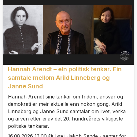
Hannah Arendt – ein politisk tenkar. Ein
samtale mellom Arild Linneberg og
Janne Sund
Hannah Arendt sine tankar om fridom, ansvar og
demokrati er meir aktuelle enn nokon gong. Arild
Linneberg og Janne Sund samtalar om livet, verka
og arven etter ei av det 20. hundreårets viktigaste
politiske tenkarar.
16.08.2026 13:00 @ Løa i Jakob Sande - senter for