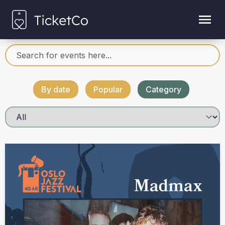
By date
Popular
Category