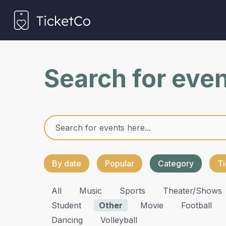
Search for eve
By date
Popular
Category
Ti
All
Music
Sports
Theater/shows
Student
Other
Movie
Football
Dancing
Volleyball