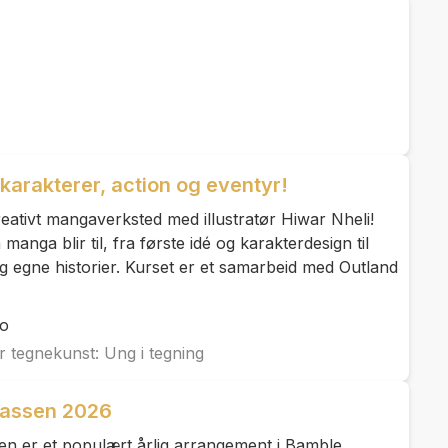
arakterer, action og eventyr!
kreativt mangaverksted med illustratør Hiwar Nheli!
anga blir til, fra første idé og karakterdesign til
g egne historier. Kurset er et samarbeid med Outland
lo
r tegnekunst: Ung i tegning
rassen 2026
en er et populært årlig arrangement i Bamble,