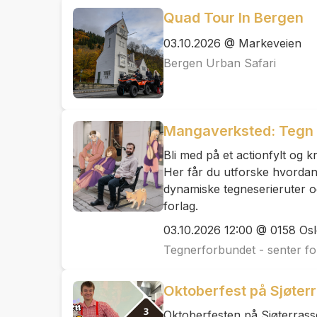
Quad Tour In Bergen
03.10.2026 @ Markeveien
Bergen Urban Safari
Mangaverksted: Tegn k
‍Bli med på et actionfylt og 
Her får du utforske hvordan m
dynamiske tegneserieruter o
forlag.
03.10.2026 12:00 @ 0158 Os
Tegnerforbundet - senter fo
Oktoberfest på Sjøter
Oktoberfesten på Sjøterrass