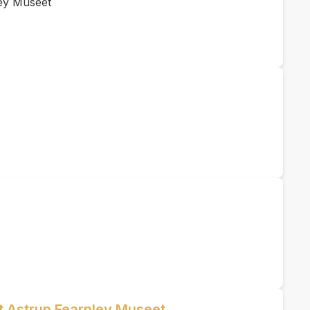
ey Museet
et Astrup Fearnley Museet