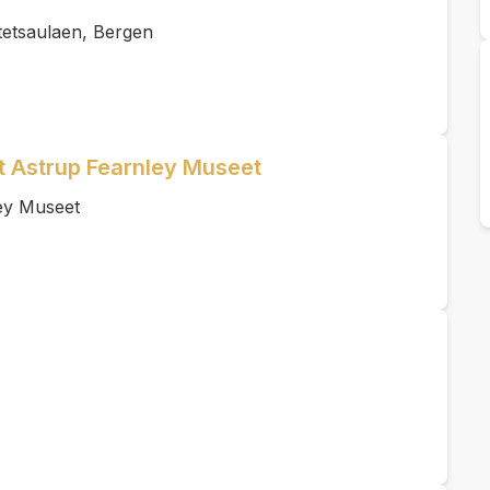
tetsaulaen, Bergen
et Astrup Fearnley Museet
ey Museet