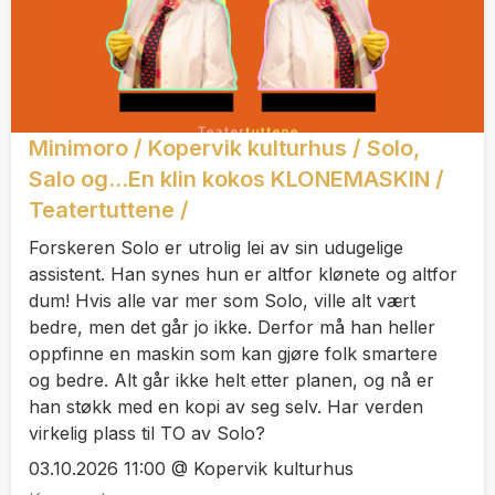
Minimoro / Kopervik kulturhus / Solo,
Salo og...En klin kokos KLONEMASKIN /
Teatertuttene /
Forskeren Solo er utrolig lei av sin udugelige
assistent. Han synes hun er altfor klønete og altfor
dum! Hvis alle var mer som Solo, ville alt vært
bedre, men det går jo ikke. Derfor må han heller
oppfinne en maskin som kan gjøre folk smartere
og bedre. Alt går ikke helt etter planen, og nå er
han støkk med en kopi av seg selv. Har verden
virkelig plass til TO av Solo?
03.10.2026 11:00 @ Kopervik kulturhus