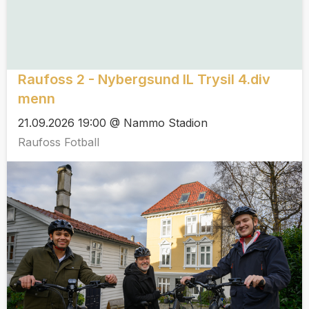
Raufoss 2 - Nybergsund IL Trysil 4.div
menn
21.09.2026 19:00 @ Nammo Stadion
Raufoss Fotball