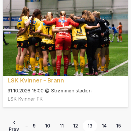
LSK Kvinner - Brann
31.10.2026 15:00 @ Strømmen stadion
LSK Kvinner FK
‹
9
10
11
12
13
14
15
…
Prev