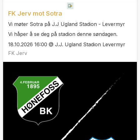
FK Jerv mot Sotra
Vi møter Sotra på J.J Ugland Stadion - Levermyr
Vi håper å se deg på stadion denne søndagen.
18.10.2026 16:00 @ J.J. Ugland Stadion Levermyr
FK Jerv