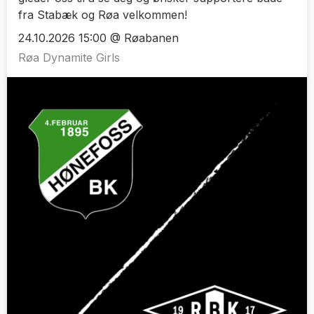
fra Stabæk og Røa velkommen!
24.10.2026 15:00 @ Røabanen
Røa Dynamite Girls