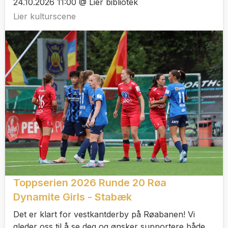
24.10.2026 11:00 @ Lier bibliotek
Lier kulturscene
Toppserien 2026 Runde 20 Røa
Dynamite Girls - Stabæk
Det er klart for vestkantderby på Røabanen! Vi
gleder oss til å se deg og ønsker supportere både