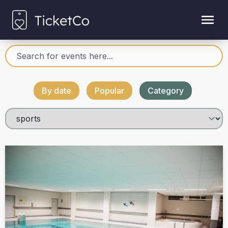
By date
Popular
Category