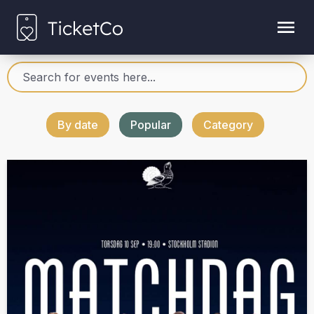
By date
Popular
Category