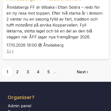
Åtvidabergs FF är tillbaka i Ettan Södra – redo för
en ny resa mot toppen. Efter två starka år i division
2 väntar nu en säsong fylld av fart, tradition och
tufft motstånd på anrika Kopparvallen. Fyll
läktarna, stötta laget och bli en del av den blå
väggen när ÅFF jagar nya framgångar 2026.
17.10.2026 16:00 @ Åtvidaberg
ÅFF
1
2
3
4
5
Next ›
…
Organiser?
Admin panel