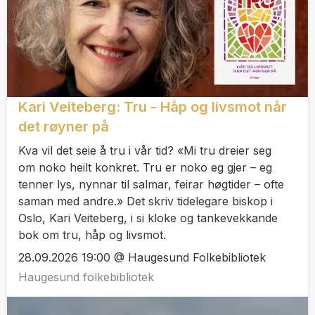
Kari Veiteberg: Tru - Håp og livsmot når
det røyner på
Kva vil det seie å tru i vår tid? «Mi tru dreier seg
om noko heilt konkret. Tru er noko eg gjer – eg
tenner lys, nynnar til salmar, feirar høgtider – ofte
saman med andre.» Det skriv tidelegare biskop i
Oslo, Kari Veiteberg, i si kloke og tankevekkande
bok om tru, håp og livsmot.
28.09.2026 19:00 @ Haugesund Folkebibliotek
Haugesund folkebibliotek