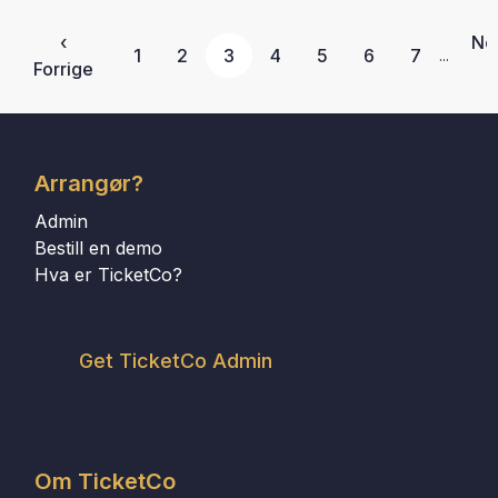
‹
Ne
1
2
3
4
5
6
7
...
Forrige
Arrangør?
Admin
Bestill en demo
Hva er TicketCo?
Get TicketCo Admin
Om TicketCo