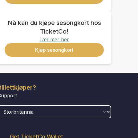
Nå kan du kjøpe sesongkort hos
TicketCo!
Lær mer her
Kjøp sesongkort
Billettkjøper?
Support
LAND
Get TicketCo Wallet