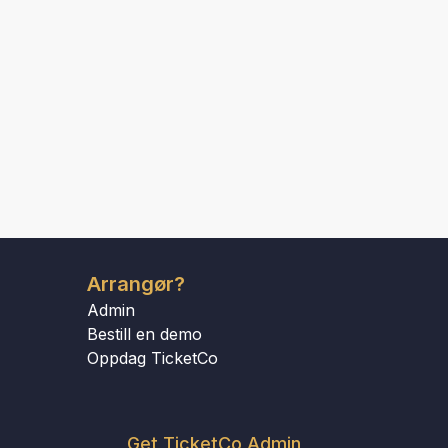
Arrangør?
Admin
Bestill en demo
Oppdag TicketCo
Get TicketCo Admin