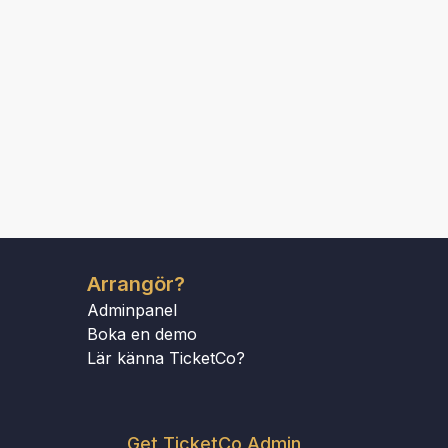
Arrangör?
Adminpanel
Boka en demo
Lär känna TicketCo?
Get TicketCo Admin