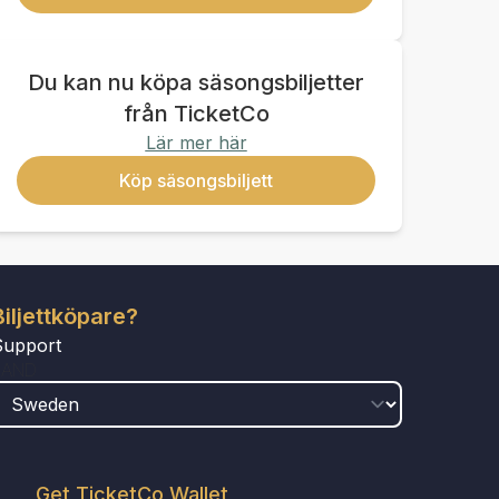
Du kan nu köpa säsongsbiljetter
från TicketCo
Lär mer här
Köp säsongsbiljett
Biljettköpare?
Support
LAND
Get TicketCo Wallet