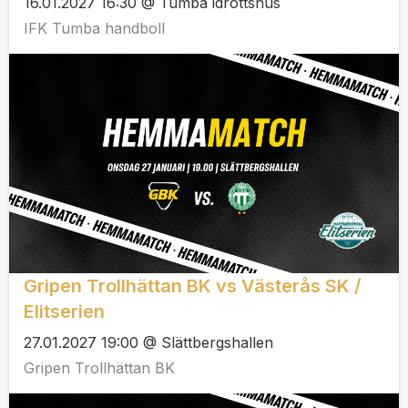
16.01.2027 16:30 @ Tumba idrottshus
IFK Tumba handboll
Gripen Trollhättan BK vs Västerås SK /
Elitserien
27.01.2027 19:00 @ Slättbergshallen
Gripen Trollhättan BK