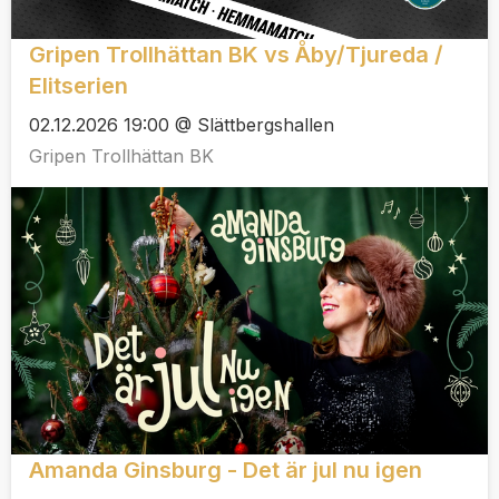
Gripen Trollhättan BK vs Åby/Tjureda /
Elitserien
02.12.2026 19:00 @ Slättbergshallen
Gripen Trollhättan BK
Amanda Ginsburg - Det är jul nu igen