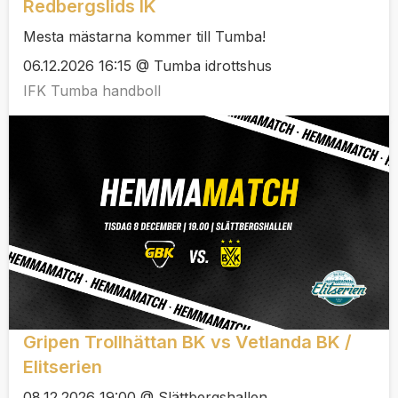
Redbergslids IK
Mesta mästarna kommer till Tumba!
06.12.2026 16:15 @ Tumba idrottshus
IFK Tumba handboll
Gripen Trollhättan BK vs Vetlanda BK /
Elitserien
08.12.2026 19:00 @ Slättbergshallen