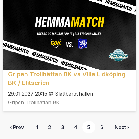
Gripen Trollhättan BK vs Villa Lidköping
BK / Elitserien
29.01.2027 20:15 @ Slättbergshallen
Gripen Trollhättan BK
‹ Prev
1
2
3
4
5
6
Next ›