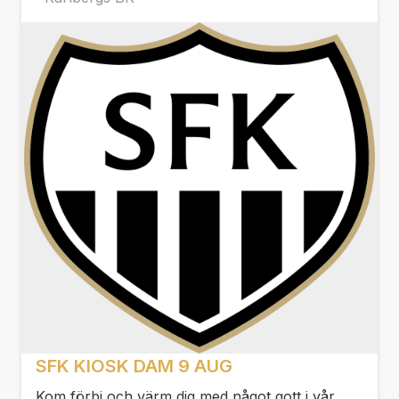
SFK KIOSK DAM 9 AUG
Kom förbi och värm dig med något gott i vår