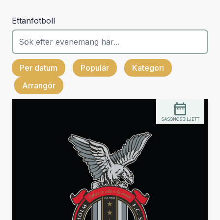
Ettanfotboll
Per datum
Populär
Kategori
Arrangör
SÄSONGSBILJETT