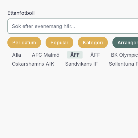
Ettanfotboll
Per datum
Populär
Kategori
Arrangö
Alla
AFC Malmö
ÅFF
ÄFF
BK Olympic
Oskarshamns AIK
Sandvikens IF
Sollentuna 