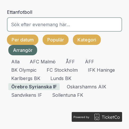
Ettanfotboll
Per datum
Populär
Kategori
Arrangör
Alla
AFC Malmö
ÅFF
ÄFF
BK Olympic
FC Stockholm
IFK Haninge
Karlbergs BK
Lunds BK
Örebro Syrianska IF
Oskarshamns AIK
Sandvikens IF
Sollentuna FK
Powered by