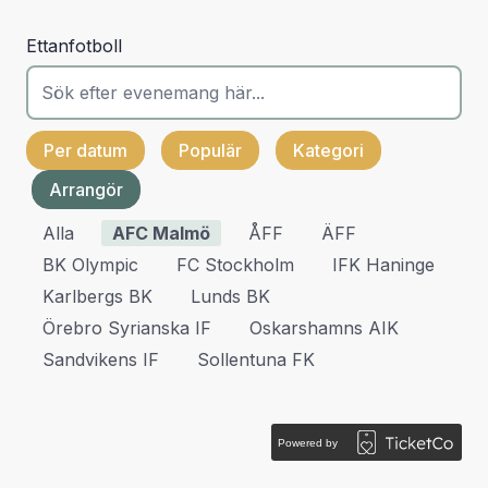
Ettanfotboll
Per datum
Populär
Kategori
Arrangör
Alla
AFC Malmö
ÅFF
ÄFF
BK Olympic
FC Stockholm
IFK Haninge
Karlbergs BK
Lunds BK
Örebro Syrianska IF
Oskarshamns AIK
Sandvikens IF
Sollentuna FK
Powered by