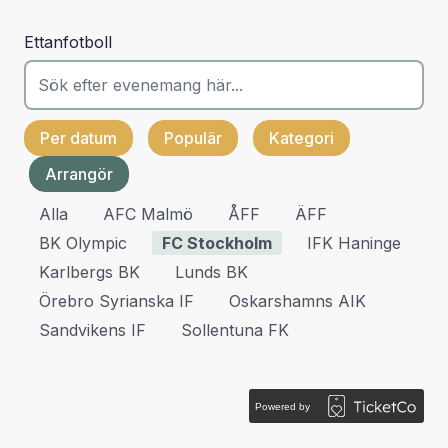
Ettanfotboll
Per datum
Populär
Kategori
Arrangör
Alla
AFC Malmö
ÅFF
ÄFF
BK Olympic
FC Stockholm
IFK Haninge
Karlbergs BK
Lunds BK
Örebro Syrianska IF
Oskarshamns AIK
Sandvikens IF
Sollentuna FK
Powered by