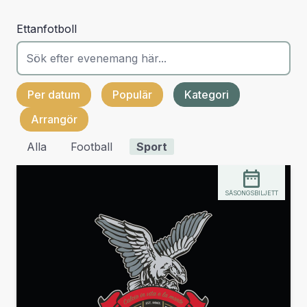
Ettanfotboll
Per datum
Populär
Kategori
Arrangör
Alla
Football
Sport
SÄSONGSBILJETT