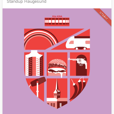
Standup Haugesund
UTSÅLT