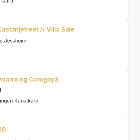
e Gard
astanjetreet // Villa Sole
le Jessheim
Navarro og Comgoyá
!
tangen Kunstkafé
26