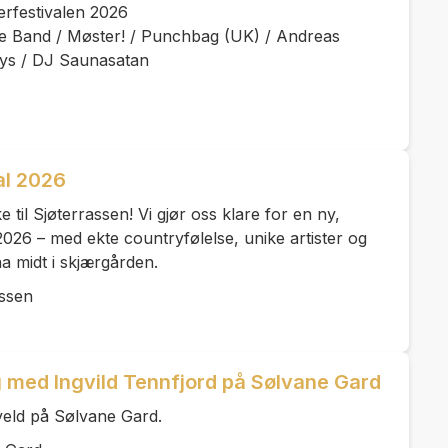
rfestivalen 2026
Bye Band / Møster! / Punchbag (UK) / Andreas
ys / DJ Saunasatan
al 2026
til Sjøterrassen! Vi gjør oss klare for en ny,
 2026 – med ekte countryfølelse, unike artister og
a midt i skjærgården.
assen
med Ingvild Tennfjord på Sølvane Gard
eld på Sølvane Gard.