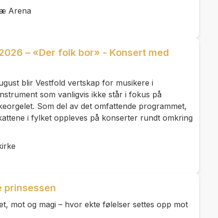
ræ Arena
 2026 – «Der folk bor» - Konsert med
ugust blir Vestfold vertskap for musikere i
instrument som vanligvis ikke står i fokus på
rkeorgelet. Som del av det omfattende programmet,
kattene i fylket oppleves på konserter rundt omkring
irke
ne prinsessen
et, mot og magi – hvor ekte følelser settes opp mot