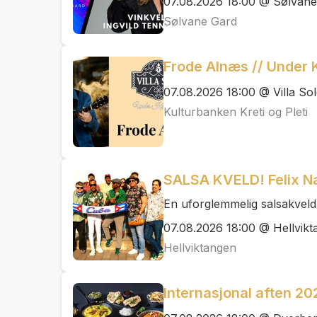
07.08.2026 18:00 @ Sølvan
Sølvane Gard
Frode Alnæs // Under K
07.08.2026 18:00 @ Villa So
Kulturbanken Kreti og Pleti
SALSA KVELD! Felix 
En uforglemmelig salsakveld
07.08.2026 18:00 @ Hellvik
Hellviktangen
Internasjonal aften 20