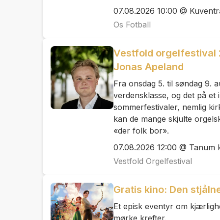
07.08.2026 10:00 @ Kuvent
Os Fotball
Vestfold orgelfestival
Jonas Apeland
Fra onsdag 5. til søndag 9. a
verdensklasse, og det på et 
sommerfestivaler, nemlig ki
kan de mange skjulte orgels
«der folk bor».
07.08.2026 12:00 @ Tanum k
Vestfold Orgelfestival
Gratis kino: Den stjål
Et episk eventyr om kjærligh
mørke krefter.