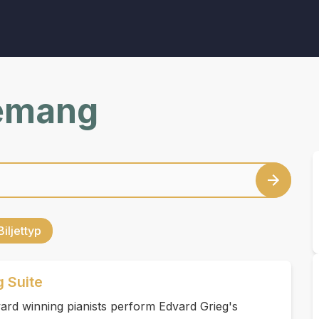
nemang
Biljettyp
g Suite
ard winning pianists perform Edvard Grieg's