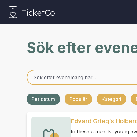
Sök efter eve
Per datum
Populär
Kategori
Edvard Grieg’s Holber
In these concerts, young aw