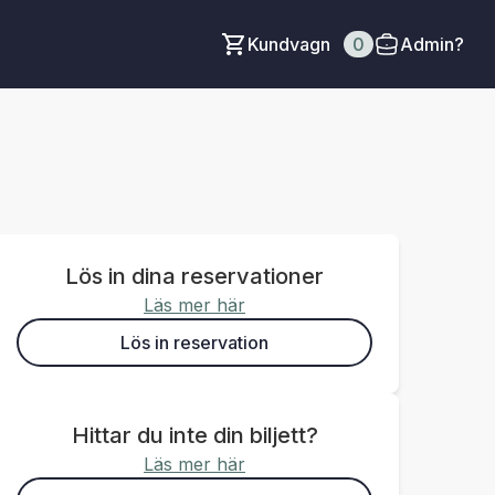
Kundvagn
0
Admin?
Lös in dina reservationer
Läs mer här
Lös in reservation
Hittar du inte din biljett?
Läs mer här