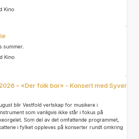
d Kino
ie
is summer.
d Kino
 2026 – «Der folk bor» - Konsert med Syver
ugust blir Vestfold vertskap for musikere i
instrument som vanligvis ikke står i fokus på
rkeorgelet. Som del av det omfattende programmet,
kattene i fylket oppleves på konserter rundt omkring