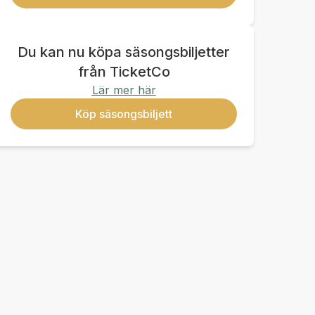
Du kan nu köpa säsongsbiljetter
från TicketCo
Lär mer här
Köp säsongsbiljett