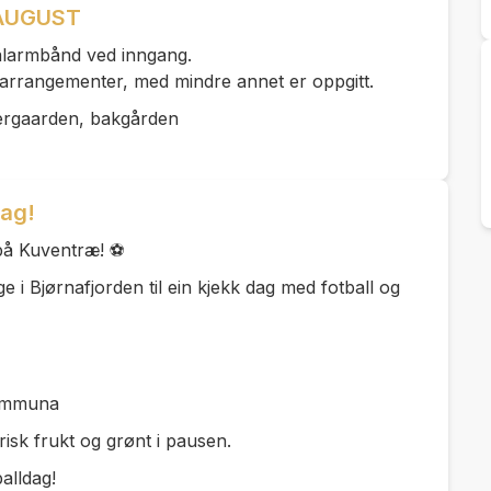
.AUGUST
ivalarmbånd ved inngang.
le arrangementer, med mindre annet er oppgitt.
ergaarden, bakgården
dag!
 på Kuventræ! ⚽
e i Bjørnafjorden til ein kjekk dag med fotball og
kommuna
frisk frukt og grønt i pausen.
balldag!