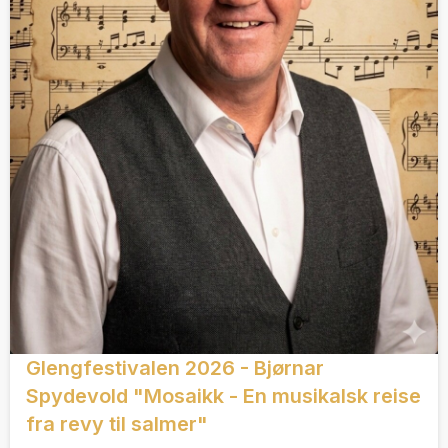
Glengfestivalen 2026 - Bjørnar
Spydevold "Mosaikk - En musikalsk reise
fra revy til salmer"