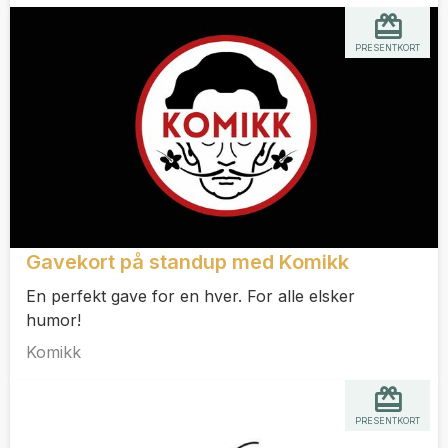
PRESENTKORT
Gavekort på standup med Komikk
En perfekt gave for en hver. For alle elsker
humor!
Komikk
PRESENTKORT