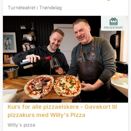
Turnéteatret i Trøndelag
PRESENTKORT
Kurs for alle pizzaelskere - Gavekort til
pizzakurs med Willy's Pizza
Willy`s pizza