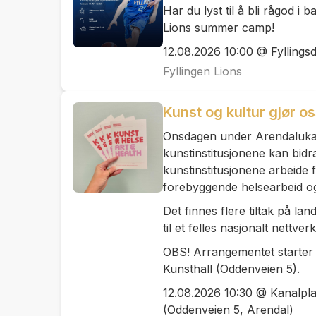
Har du lyst til å bli rågod i
Lions summer camp!
12.08.2026 10:00 @ Fyllingsd
Fyllingen Lions
Kunst og kultur gjør o
Onsdagen under Arendaluka
kunstinstitusjonene kan bidr
kunstinstitusjonene arbeide fo
forebyggende helsearbeid og
Det finnes flere tiltak på la
til et felles nasjonalt nettver
OBS! Arrangementet starter 
Kunsthall (Oddenveien 5).
12.08.2026 10:30 @ Kanalpl
(Oddenveien 5, Arendal)