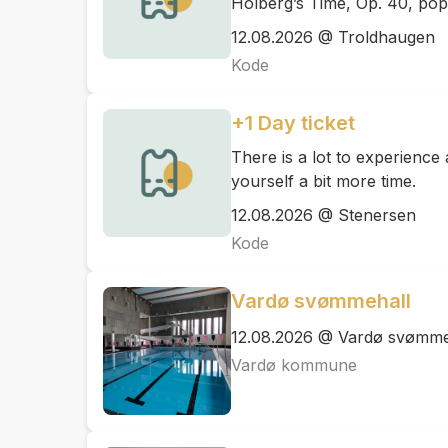
Holberg’s Time, Op. 40, pop
12.08.2026 @ Troldhaugen
Kode
+1 Day ticket
There is a lot to experienc
yourself a bit more time.
12.08.2026 @ Stenersen
Kode
Vardø svømmehall
12.08.2026 @ Vardø svømme
Vardø kommune