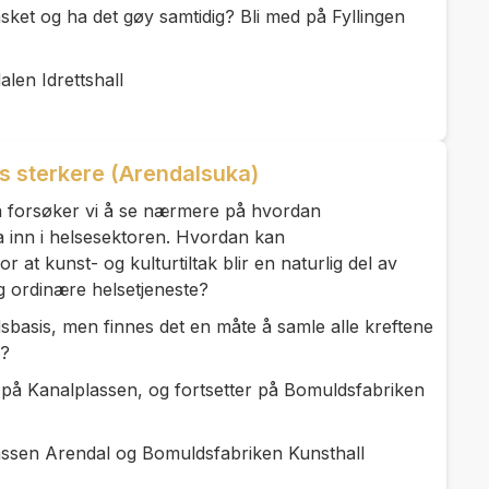
 basket og ha det gøy samtidig? Bli med på Fyllingen
alen Idrettshall
ss sterkere (Arendalsuka)
 forsøker vi å se nærmere på hvordan
a inn i helsesektoren. Hvordan kan
r at kunst- og kulturtiltak blir en naturlig del av
 ordinære helsetjeneste?
ndsbasis, men finnes det en måte å samle alle kreftene
k?
på Kanalplassen, og fortsetter på Bomuldsfabriken
assen Arendal og Bomuldsfabriken Kunsthall