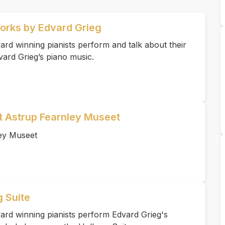
Works by Edvard Grieg
rd winning pianists perform and talk about their
vard Grieg’s piano music.
et Astrup Fearnley Museet
ey Museet
g Suite
ard winning pianists perform Edvard Grieg's