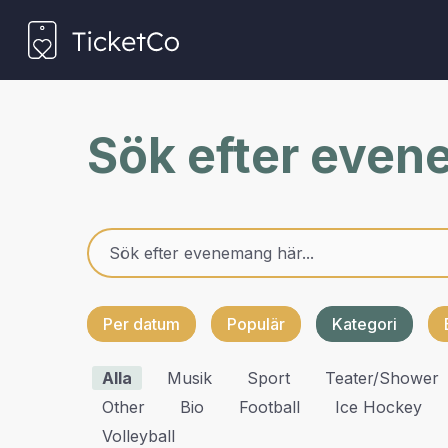
Sök efter eve
Per datum
Populär
Kategori
Alla
Musik
Sport
Teater/shower
Other
Bio
Football
Ice Hockey
Volleyball