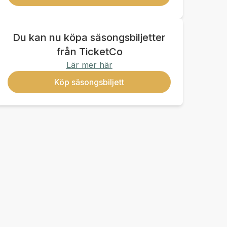
Du kan nu köpa säsongsbiljetter
från TicketCo
Lär mer här
Köp säsongsbiljett