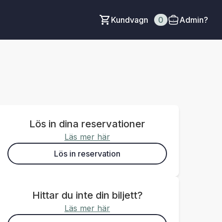
Kundvagn
0
Admin?
Lös in dina reservationer
Läs mer här
Lös in reservation
Hittar du inte din biljett?
Läs mer här