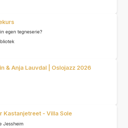
iekurs
 din egen tegneserie?
bliotek
n & Anja Lauvdal | Oslojazz 2026
 Kastanjetreet - Villa Sole
le Jessheim