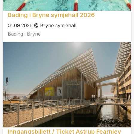
Bading i Bryne symjehall 2026
01.09.2026 @ Bryne symjehall
Bading i Bryne
Inngangsbillett / Ticket Astrup Fearnley