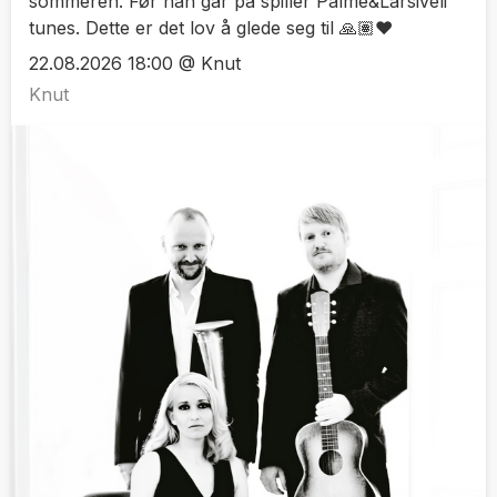
sommeren. Før han går på spiller Palme&Larsiveli
tunes. Dette er det lov å glede seg til 🙏🏽♥️
22.08.2026 18:00 @ Knut
Knut