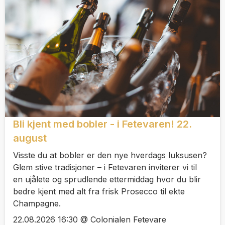
Bli kjent med bobler - i Fetevaren! 22.
august
Visste du at bobler er den nye hverdags luksusen?
Glem stive tradisjoner – i Fetevaren inviterer vi til
en ujålete og sprudlende ettermiddag hvor du blir
bedre kjent med alt fra frisk Prosecco til ekte
Champagne.
22.08.2026 16:30 @ Colonialen Fetevare