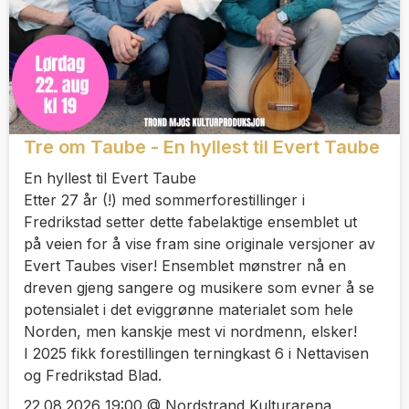
Tre om Taube - En hyllest til Evert Taube
En hyllest til Evert Taube
Etter 27 år (!) med sommerforestillinger i
Fredrikstad setter dette fabelaktige ensemblet ut
på veien for å vise fram sine originale versjoner av
Evert Taubes viser! Ensemblet mønstrer nå en
dreven gjeng sangere og musikere som evner å se
potensialet i det eviggrønne materialet som hele
Norden, men kanskje mest vi nordmenn, elsker!
I 2025 fikk forestillingen terningkast 6 i Nettavisen
og Fredrikstad Blad.
22.08.2026 19:00 @ Nordstrand Kulturarena