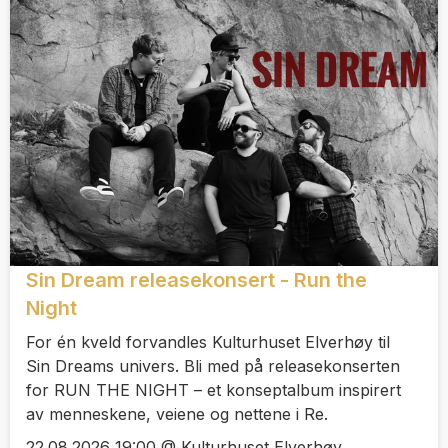
Sin Dream releasekonsert - Run the
Night
For én kveld forvandles Kulturhuset Elverhøy til
Sin Dreams univers. Bli med på releasekonserten
for RUN THE NIGHT – et konseptalbum inspirert
av menneskene, veiene og nettene i Re.
22.08.2026 19:00 @ Kulturhuset Elverhøy